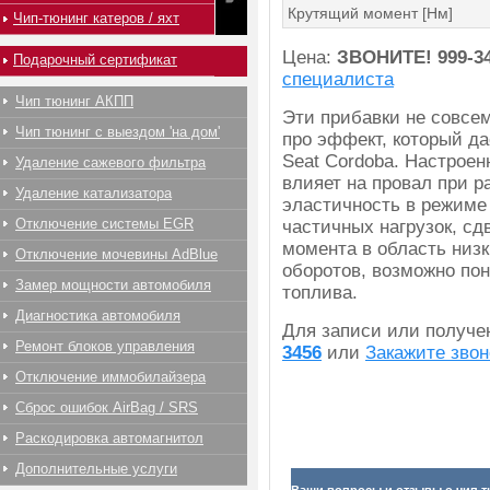
Крутящий момент [Нм]
Чип-тюнинг катеров / яхт
Цена:
ЗВОНИТЕ!
999-3
Подарочный сертификат
специалиста
Чип тюнинг АКПП
Эти прибавки не совсем
Чип тюнинг с выездом 'на дом'
про эффект, который да
Seat Cordoba. Настроен
Удаление сажевого фильтра
влияет на провал при р
Удаление катализатора
эластичность в режиме
Отключение системы EGR
частичных нагрузок, сд
момента в область низк
Отключение мочевины AdBlue
оборотов, возможно по
Замер мощности автомобиля
топлива.
Диагностика автомобиля
Для записи или получ
Ремонт блоков управления
3456
или
Закажите звон
Отключение иммобилайзера
Сброс ошибок AirBag / SRS
Раскодировка автомагнитол
Дополнительные услуги