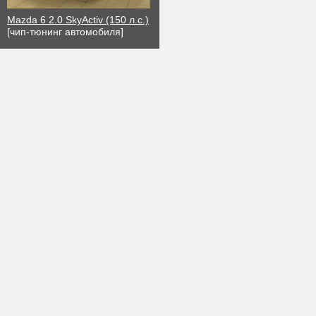
Mazda 6 2.0 SkyActiv (150 л.с.)
[чип-тюнинг автомобиля]