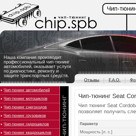
Чип-тюнин
Наша компания производит
профессиональный чип-тюнинг
автомобилей, оказывает услуги
по диагностике, ремонту и
защите транспортных средств.
Отзывы
F.A.Q.
Фо
Чип-тюнинг автомобилей
Чип-тюнинг Seat Cord
Чип-тюнинг мотоциклов
Чип тюнинг Seat Cordoba
Чип-тюнинг снегоходов
позволяет получить сл
Чип-тюнинг грузовиков
Чип-тюнинг гидроциклов
Параметр
Мощность [л. с.]
Чип-тюнинг квадроциклов