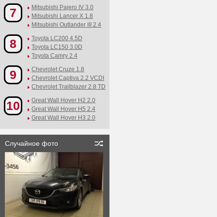
Mitsubishi Pajero IV 3.0
7
Mitsubishi Lancer X 1.8
Mitsubishi Outlander III 2.4
Toyota LC200 4.5D
8
Toyota LC150 3.0D
Toyota Camry 2.4
Chevrolet Cruze 1.8
9
Chevrolet Captiva 2.2 VCDI
Chevrolet Trailblazer 2.8 TD
Great Wall Hover H2 2.0
10
Great Wall Hover H5 2.4
Great Wall Hover H3 2.0
Случайное фото