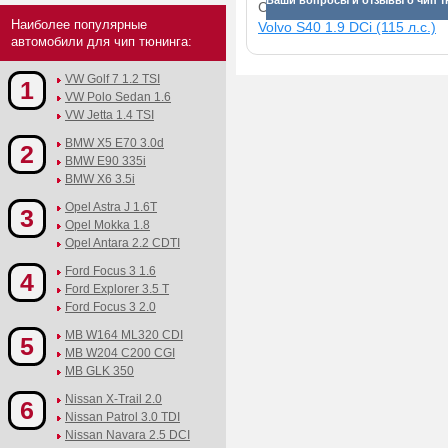
Ваши вопросы и отзывы о чип т
Смотрите прибавки для раз
Наиболее популярные
Volvo S40 1.9 DCi (115 л.с.)
автомобили для чип тюнинга:
VW Golf 7 1.2 TSI
1
VW Polo Sedan 1.6
VW Jetta 1.4 TSI
BMW X5 E70 3.0d
2
BMW E90 335i
BMW X6 3.5i
Opel Astra J 1.6T
3
Opel Mokka 1.8
Opel Antara 2.2 CDTI
Ford Focus 3 1.6
4
Ford Explorer 3.5 T
Ford Focus 3 2.0
MB W164 ML320 CDI
5
MB W204 C200 CGI
MB GLK 350
Nissan X-Trail 2.0
6
Nissan Patrol 3.0 TDI
Nissan Navara 2.5 DCI