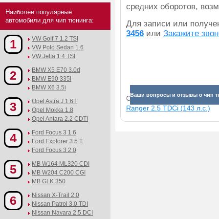
средних оборотов, воз
Наиболее популярные
автомобили для чип тюнинга:
Для записи или получ
3456
или
Закажите звон
VW Golf 7 1.2 TSI
1
VW Polo Sedan 1.6
VW Jetta 1.4 TSI
BMW X5 E70 3.0d
2
BMW E90 335i
BMW X6 3.5i
Ваши вопросы и отзывы о чип тюн
Смотрите прибавки для раз
Opel Astra J 1.6T
3
Ranger 2.5 TDСi (143 л.с.)
Opel Mokka 1.8
Opel Antara 2.2 CDTI
Ford Focus 3 1.6
4
Ford Explorer 3.5 T
Ford Focus 3 2.0
MB W164 ML320 CDI
5
MB W204 C200 CGI
MB GLK 350
Nissan X-Trail 2.0
6
Nissan Patrol 3.0 TDI
Nissan Navara 2.5 DCI