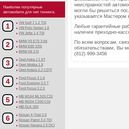
неисправностей автомо
Наиболее популярные
могли бы решиться посл
автомобили для чип тюнинга:
указывается Мастером в
VW Golf 7 1.2 TSI
1
Любые гарантийные раб
VW Polo Sedan 1.6
наличии приходно-кассо
VW Jetta 1.4 TSI
BMW X5 E70 3.0d
По всем вопросам, свя
2
BMW E90 335i
обязательствами, Вы м
BMW X6 3.5i
(812) 999-3456
Opel Astra J 1.6T
3
Opel Mokka 1.8
Opel Antara 2.2 CDTI
Ford Focus 3 1.6
4
Ford Explorer 3.5 T
Ford Focus 3 2.0
MB W164 ML320 CDI
5
MB W204 C200 CGI
MB GLK 350
Nissan X-Trail 2.0
6
Nissan Patrol 3.0 TDI
Nissan Navara 2.5 DCI