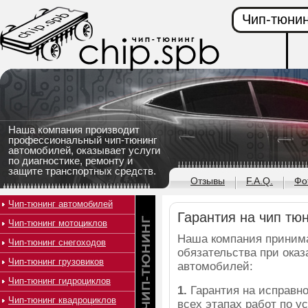
Чип-тюнин
Наша компания производит
профессиональный чип-тюнинг
автомобилей, оказывает услуги
по диагностике, ремонту и
защите транспортных средств.
Отзывы
F.A.Q.
Фо
Чип-тюнинг автомобилей
Гарантия на чип тю
Чип-тюнинг мотоциклов
Наша компания приним
Чип-тюнинг снегоходов
обязательства при оказ
Чип-тюнинг грузовиков
автомобилей:
Чип-тюнинг гидроциклов
1.
Гарантия на исправно
Чип-тюнинг квадроциклов
всех этапах работ по у