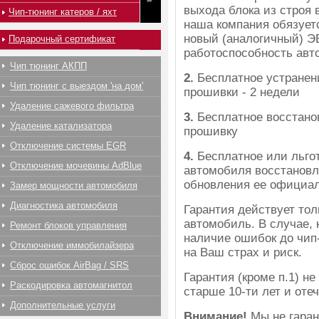
выхода блока из строя
Чип-тюнинг катеров / яхт
наша компания обязует
новый (аналогичный) Э
Подарочный сертификат
работоспособность авт
Чип тюнинг АКПП
2.
Бесплатное устранен
Чип тюнинг с выездом 'на дом'
прошивки - 2 недели
Удаление сажевого фильтра
3.
Бесплатное восстанов
Удаление катализатора
прошивку
Отключение системы EGR
4.
Бесплатное или льго
Отключение мочевины AdBlue
автомобиля восстановл
обновления ее официал
Замер мощности автомобиля
Диагностика автомобиля
Гарантия действует тол
автомобиль. В случае, 
Ремонт блоков управления
наличие ошибок до чип
Отключение иммобилайзера
на Ваш страх и риск.
Сброс ошибок AirBag / SRS
Гарантия (кроме п.1) н
Раскодировка автомагнитол
старше 10-ти лет и оте
Дополнительные услуги
Внимание!
Мы не гаран