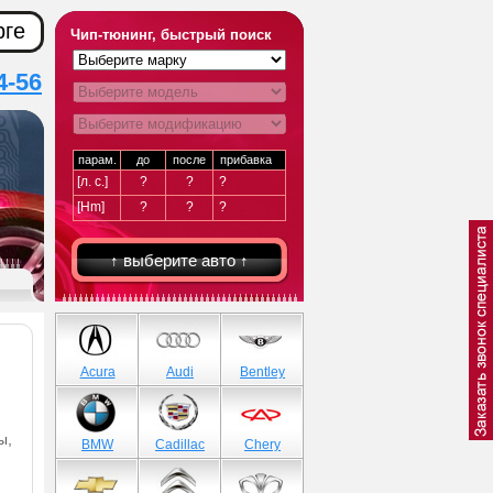
рге
Чип-тюнинг, быстрый поиск
4-56
парам.
до
после
прибавка
[л. с.]
?
?
?
[Hm]
?
?
?
↑ выберите авто ↑
Acura
Audi
Bentley
ы,
BMW
Cadillac
Chery