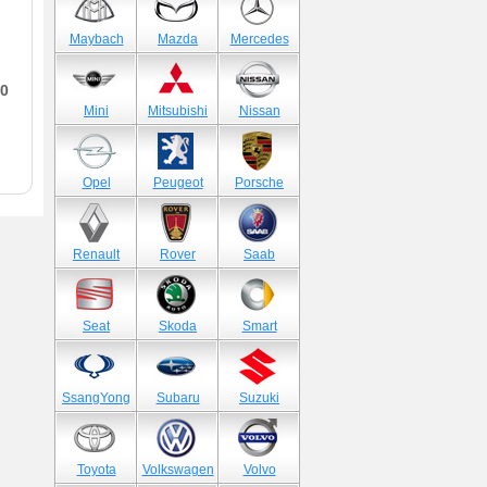
Maybach
Mazda
Mercedes
0
Mini
Mitsubishi
Nissan
Opel
Peugeot
Porsche
Renault
Rover
Saab
Seat
Skoda
Smart
SsangYong
Subaru
Suzuki
Toyota
Volkswagen
Volvo