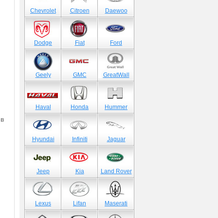
Chevrolet
Citroen
Daewoo
Dodge
Fiat
Ford
Geely
GMC
GreatWall
Haval
Honda
Hummer
 в
Hyundai
Infiniti
Jaguar
Jeep
Kia
Land Rover
Lexus
Lifan
Maserati