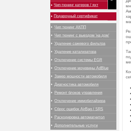
Ди
Чип-тюнинг катеров / яхт
мн
Ам
Подарочный сертификат
ха
ма
Чип тюнинг АКПП
Ре
Чип тюнинг с выездом 'на дом'
ош
пр
Удаление сажевого фильтра
Та
Удаление катализатора
по
Отключение системы EGR
ме
Отключение мочевины AdBlue
Ко
Замер мощности автомобиля
се
Диагностика автомобиля
Ремонт блоков управления
Отключение иммобилайзера
Сброс ошибок AirBag / SRS
Раскодировка автомагнитол
Дополнительные услуги