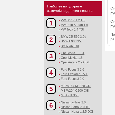
Наиболее популярные
Ст
автомобили для чип тюнинга:
ру
VW Golf 7 1.2 TSI
Ст
1
VW Polo Sedan 1.6
ру
VW Jetta 1.4 TSI
По
BMW X5 E70 3.0d
2
ре
BMW E90 335i
BMW X6 3.5i
Opel Astra J 1.6T
3
Opel Mokka 1.8
Opel Antara 2.2 CDTI
Ford Focus 3 1.6
4
Ford Explorer 3.5 T
Ford Focus 3 2.0
MB W164 ML320 CDI
5
MB W204 C200 CGI
MB GLK 350
Nissan X-Trail 2.0
6
Nissan Patrol 3.0 TDI
Nissan Navara 2.5 DCI