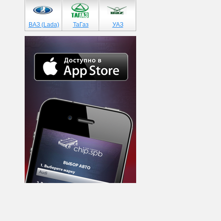
ВАЗ (Lada)
ТаГаз
УАЗ