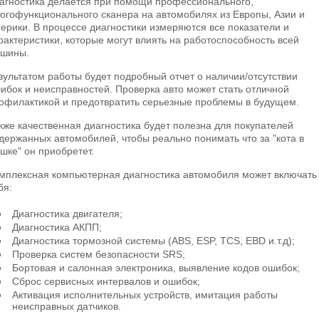
агностика делается при помощи профессионального,
огофункционального сканера на автомобилях из Европы, Азии и
ерики. В процессе диагностики измеряются все показатели и
рактеристики, которые могут влиять на работоспособность всей
шины.
зультатом работы будет подробный отчет о наличии/отсутствии
ибок и неисправностей. Проверка авто может стать отличной
офилактикой и предотвратить серьезные проблемы в будущем.
кже качественная диагностика будет полезна для покупателей
держанных автомобилей, чтобы реально понимать что за "кота в
шке" он приобретет.
мплексная компьютерная диагностика автомобиля может включать
бя:
Диагностика двигателя;
Диагностика АКПП;
Диагностика тормозной системы (АBS, ESP, TCS, EBD и.т.д);
Проверка систем безопасности SRS;
Бортовая и салонная электроника, выявление кодов ошибок;
Сброс сервисных интервалов и ошибок;
Активация исполнительных устройств, имитация работы
неисправных датчиков.