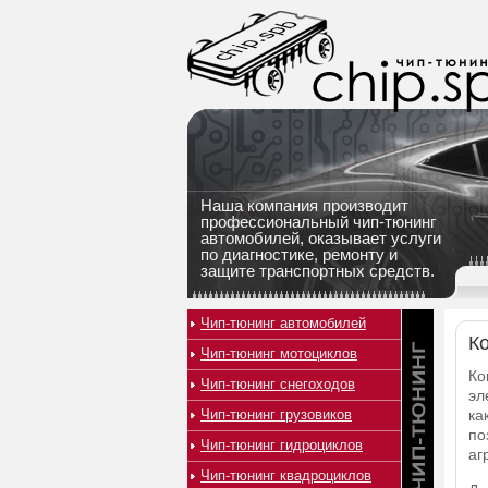
Наша компания производит
профессиональный чип-тюнинг
автомобилей, оказывает услуги
по диагностике, ремонту и
защите транспортных средств.
Чип-тюнинг автомобилей
К
Чип-тюнинг мотоциклов
Ко
Чип-тюнинг снегоходов
эл
Чип-тюнинг грузовиков
ка
по
Чип-тюнинг гидроциклов
аг
Чип-тюнинг квадроциклов