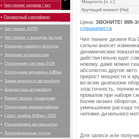
Мощность [л. с.]
Чип-тюнинг катеров / яхт
Крутящий момент [Нм]
Подарочный сертификат
Цена:
ЗВОНИТЕ!
999-3
специалиста
Чип тюнинг АКПП
Чип тюнинг с выездом 'на дом'
Чип тюнинг дизеля Kia 
сильно вносит изменен
Удаление сажевого фильтра
динамические показате
Удаление катализатора
действительно едет со
Отключение системы EGR
новому, даже можно сказ
абсолютно другое авто
Отключение мочевины AdBlue
прирост мощности и кр
Замер мощности автомобиля
во всем диапазоне обор
эластичность, полное 
Диагностика автомобиля
провалов при наборе с
Ремонт блоков управления
более низких оборотах,
Отключение иммобилайзера
уменьшение расхода то
чиповки дизельного мот
Сброс ошибок AirBag / SRS
Раскодировка автомагнитол
Дополнительные услуги
Для записи или получ