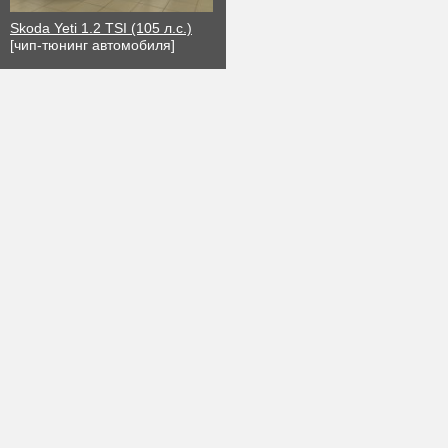
Skoda Yeti 1.2 TSI (105 л.с.)
[чип-тюнинг автомобиля]