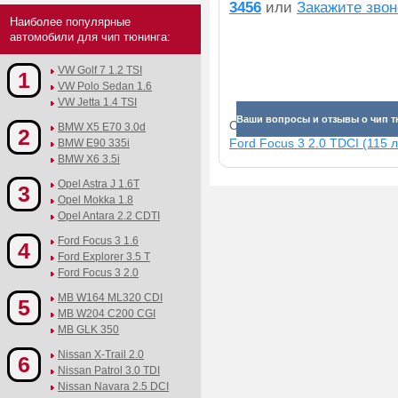
3456
или
Закажите звон
Наиболее популярные
автомобили для чип тюнинга:
VW Golf 7 1.2 TSI
1
VW Polo Sedan 1.6
VW Jetta 1.4 TSI
Ваши вопросы и отзывы о чип тю
Смотрите прибавки для раз
BMW X5 E70 3.0d
2
Ford Focus 3 2.0 TDCI (115 л
BMW E90 335i
BMW X6 3.5i
Opel Astra J 1.6T
3
Opel Mokka 1.8
Opel Antara 2.2 CDTI
Ford Focus 3 1.6
4
Ford Explorer 3.5 T
Ford Focus 3 2.0
MB W164 ML320 CDI
5
MB W204 C200 CGI
MB GLK 350
Nissan X-Trail 2.0
6
Nissan Patrol 3.0 TDI
Nissan Navara 2.5 DCI