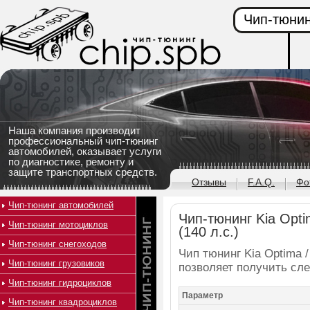
Чип-тюнин
Наша компания производит
профессиональный чип-тюнинг
автомобилей, оказывает услуги
по диагностике, ремонту и
защите транспортных средств.
Отзывы
F.A.Q.
Фо
Чип-тюнинг автомобилей
Чип-тюнинг Kia Opti
Чип-тюнинг мотоциклов
(140 л.с.)
Чип-тюнинг снегоходов
Чип тюнинг Kia Optima /
Чип-тюнинг грузовиков
позволяет получить сл
Чип-тюнинг гидроциклов
Параметр
Чип-тюнинг квадроциклов