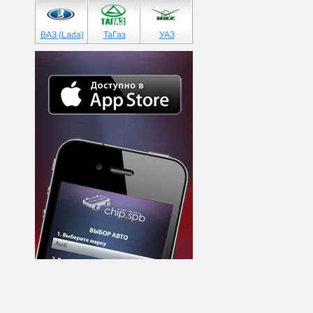
ВАЗ (Lada)
ТаГаз
УАЗ