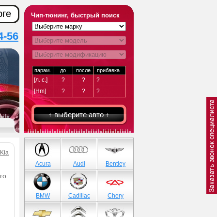
рге
Чип-тюнинг, быстрый поиск
4-56
парам.
до
после
прибавка
[л. с.]
?
?
?
[Hm]
?
?
?
↑ выберите авто ↑
 Kia
Acura
Audi
Bentley
го
BMW
Cadillac
Chery