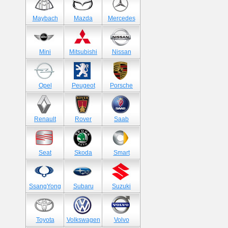
Maybach
Mazda
Mercedes
Mini
Mitsubishi
Nissan
Opel
Peugeot
Porsche
Renault
Rover
Saab
Seat
Skoda
Smart
SsangYong
Subaru
Suzuki
Toyota
Volkswagen
Volvo