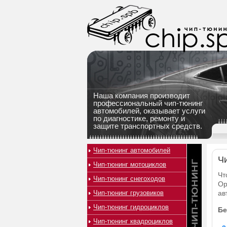
Наша компания производит
профессиональный чип-тюнинг
автомобилей, оказывает услуги
по диагностике, ремонту и
защите транспортных средств.
Чип-тюнинг автомобилей
Чи
Чип-тюнинг мотоциклов
Чт
Чип-тюнинг снегоходов
Op
Чип-тюнинг грузовиков
ав
Чип-тюнинг гидроциклов
Бе
Чип-тюнинг квадроциклов