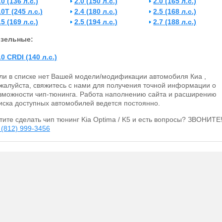
.0 (136 л.с.)
2.0 (150 л.с.)
2.0 (165 л.с.)
.0T (245 л.с.)
2.4 (180 л.с.)
2.5 (168 л.с.)
.5 (169 л.с.)
2.5 (194 л.с.)
2.7 (188 л.с.)
зельные:
.0 CRDI (140 л.с.)
ли в списке нет Вашей модели/модификации автомобиля Киа ,
жалуйста, свяжитесь с нами для получения точной информации о
зможности чип-тюнинга. Работа наполнению сайта и расширению
иска доступных автомобилей ведется постоянно.
тите сделать чип тюнинг Kia Optima / K5 и есть вопросы? ЗВОНИТЕ
 (812) 999-3456