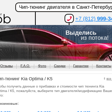
Чип-тюнинг двигателя в Санкт-Петербу
+7 (812)
999-3
Выделись
из потока!
Отзывы
F.A.Q.
Фото
Скидки
Гарантии
Контакты
п-тюнинг Kia Optima / K5
⇑
все
обы получить данные о прибавках и стоимости чип тюнинга Kia
tima / K5, пожалуйста, выберите тип двигателя/модификацию Ваше
то:
нзиновые: