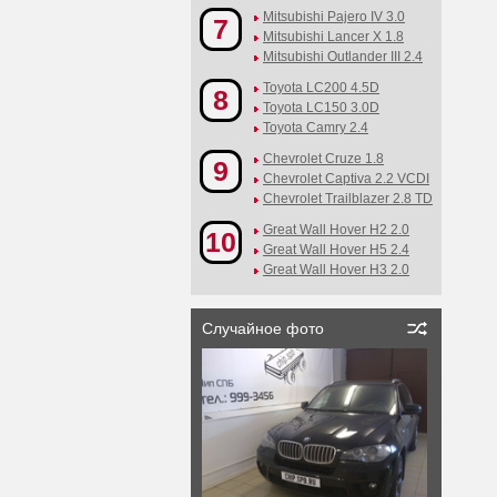
Mitsubishi Pajero IV 3.0
7
Mitsubishi Lancer X 1.8
Mitsubishi Outlander III 2.4
Toyota LC200 4.5D
8
Toyota LC150 3.0D
Toyota Camry 2.4
Chevrolet Cruze 1.8
9
Chevrolet Captiva 2.2 VCDI
Chevrolet Trailblazer 2.8 TD
Great Wall Hover H2 2.0
10
Great Wall Hover H5 2.4
Great Wall Hover H3 2.0
Случайное фото