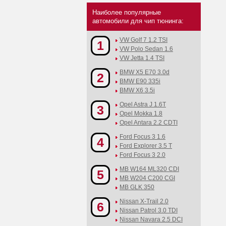
Наиболее популярные
автомобили для чип тюнинга:
VW Golf 7 1.2 TSI
1
VW Polo Sedan 1.6
VW Jetta 1.4 TSI
BMW X5 E70 3.0d
2
BMW E90 335i
BMW X6 3.5i
Opel Astra J 1.6T
3
Opel Mokka 1.8
Opel Antara 2.2 CDTI
Ford Focus 3 1.6
4
Ford Explorer 3.5 T
Ford Focus 3 2.0
MB W164 ML320 CDI
5
MB W204 C200 CGI
MB GLK 350
Nissan X-Trail 2.0
6
Nissan Patrol 3.0 TDI
Nissan Navara 2.5 DCI