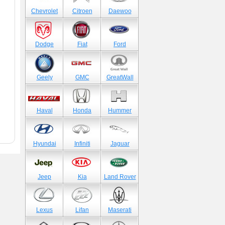
Chevrolet
Citroen
Daewoo
Dodge
Fiat
Ford
Geely
GMC
GreatWall
Haval
Honda
Hummer
!
Hyundai
Infiniti
Jaguar
Jeep
Kia
Land Rover
Lexus
Lifan
Maserati