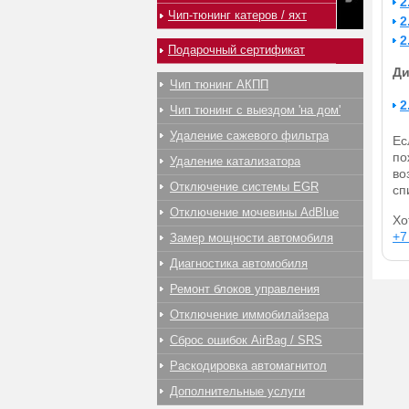
2
Чип-тюнинг катеров / яхт
2
2
Подарочный сертификат
Ди
Чип тюнинг АКПП
2
Чип тюнинг с выездом 'на дом'
Удаление сажевого фильтра
Ес
по
Удаление катализатора
во
Отключение системы EGR
сп
Отключение мочевины AdBlue
Хо
+7
Замер мощности автомобиля
Диагностика автомобиля
Ремонт блоков управления
Отключение иммобилайзера
Сброс ошибок AirBag / SRS
Раскодировка автомагнитол
Дополнительные услуги