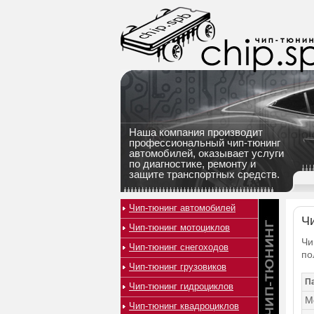
Наша компания производит
профессиональный чип-тюнинг
автомобилей, оказывает услуги
по диагностике, ремонту и
защите транспортных средств.
Чип-тюнинг автомобилей
Чи
Чип-тюнинг мотоциклов
Чи
Чип-тюнинг снегоходов
по
Чип-тюнинг грузовиков
П
Чип-тюнинг гидроциклов
М
Чип-тюнинг квадроциклов