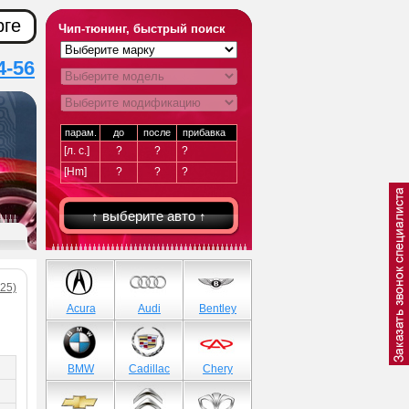
рге
Чип-тюнинг, быстрый поиск
4-56
парам.
до
после
прибавка
[л. с.]
?
?
?
[Hm]
?
?
?
↑ выберите авто ↑
F25)
Acura
Audi
Bentley
BMW
Cadillac
Chery
)