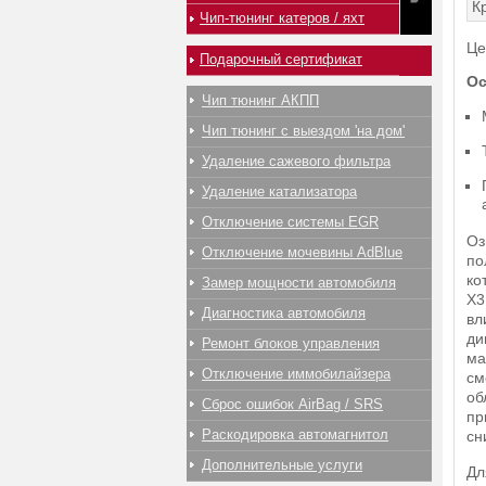
К
Чип-тюнинг катеров / яхт
Це
Подарочный сертификат
Ос
Чип тюнинг АКПП
Чип тюнинг с выездом 'на дом'
Удаление сажевого фильтра
Удаление катализатора
Отключение системы EGR
Оз
Отключение мочевины AdBlue
по
ко
Замер мощности автомобиля
X3
Диагностика автомобиля
вл
ди
Ремонт блоков управления
ма
Отключение иммобилайзера
см
об
Сброс ошибок AirBag / SRS
пр
Раскодировка автомагнитол
сн
Дополнительные услуги
Дл