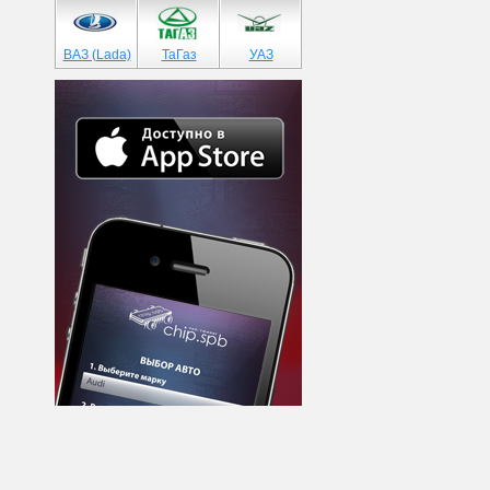
ВАЗ (Lada)
ТаГаз
УАЗ