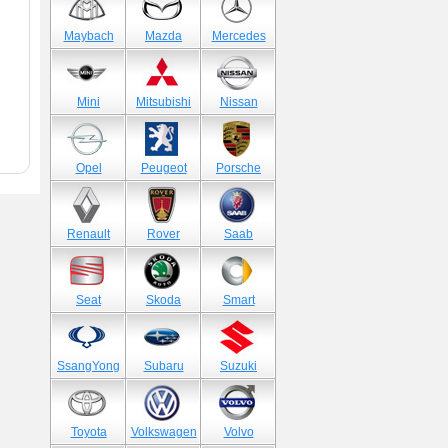
Maybach
Mazda
Mercedes
Mini
Mitsubishi
Nissan
Opel
Peugeot
Porsche
Renault
Rover
Saab
Seat
Skoda
Smart
SsangYong
Subaru
Suzuki
Toyota
Volkswagen
Volvo