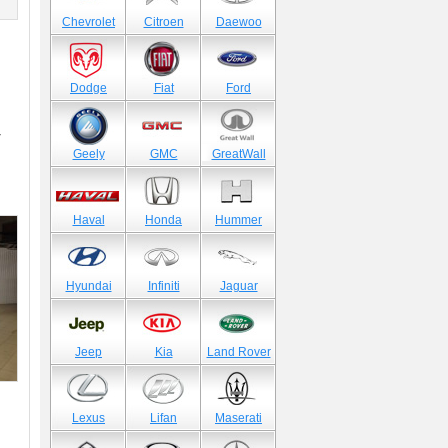
)
Chevrolet
Citroen
Daewoo
Dodge
Fiat
Ford
У
Geely
GMC
GreatWall
Haval
Honda
Hummer
Hyundai
Infiniti
Jaguar
Jeep
Kia
Land Rover
Lexus
Lifan
Maserati