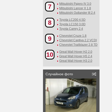
Mitsubishi Pajero IV 3.0
7
Mitsubishi Lancer X 1.8
Mitsubishi Outlander III 2.4
Toyota LC200 4.5D
8
Toyota LC150 3.0D
Toyota Camry 2.4
Chevrolet Cruze 1.8
9
Chevrolet Captiva 2.2 VCDI
Chevrolet Trailblazer 2.8 TD
Great Wall Hover H2 2.0
10
Great Wall Hover H5 2.4
Great Wall Hover H3 2.0
Случайное фото