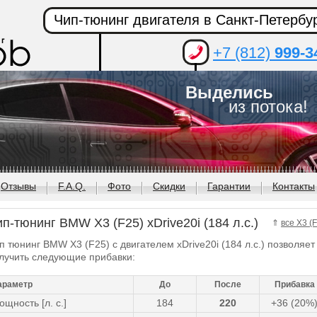
Чип-тюнинг двигателя в Санкт-Петербу
+7 (812)
999-3
Выделись
из потока!
Отзывы
F.A.Q.
Фото
Скидки
Гарантии
Контакты
п-тюнинг BMW X3 (F25) xDrive20i (184 л.с.)
⇑
все X3 (
п тюнинг BMW X3 (F25) с двигателем xDrive20i (184 л.с.) позволяет
лучить следующие прибавки:
араметр
До
После
Прибавка
ощность [л. с.]
184
220
+36 (20%