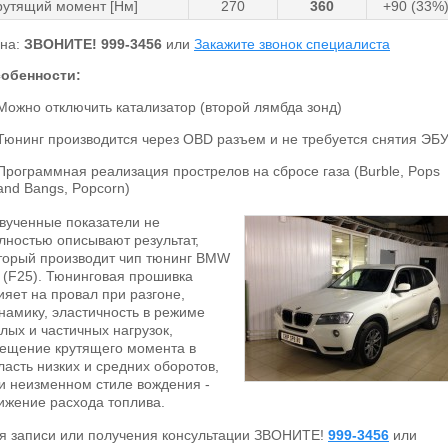
рутящий момент [Нм]
270
360
+90 (33%
на:
ЗВОНИТЕ!
999-3456
или
Закажите звонок специалиста
обенности:
Можно отключить катализатор (второй лямбда зонд)
Тюнинг производится через OBD разъем и не требуется снятия ЭБ
Программная реализация прострелов на сбросе газа (Burble, Pops
and Bangs, Popcorn)
вученные показатели не
лностью описывают результат,
торый производит чип тюнинг BMW
 (F25). Тюнинговая прошивка
ияет на провал при разгоне,
намику, эластичность в режиме
лых и частичных нагрузок,
ещение крутящего момента в
ласть низких и средних оборотов,
и неизменном стиле вождения -
ижение расхода топлива.
я записи или получения консультации ЗВОНИТЕ!
999-3456
или