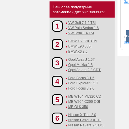
За
Наиболее популярные
автомобили для чип тюнинга:
VW Golf 7 1.2 TSI
1
VW Polo Sedan 1.6
VW Jetta 1.4 TSI
В
См
BMW X5 E70 3.0d
2
BMW
BMW E90 335i
BMW X6 3.5i
Opel Astra J 1.6T
3
Opel Mokka 1.8
Opel Antara 2.2 CDTI
Ford Focus 3 1.6
4
Ford Explorer 3.5 T
Ford Focus 3 2.0
MB W164 ML320 CDI
5
MB W204 C200 CGI
MB GLK 350
Nissan X-Trail 2.0
6
Nissan Patrol 3.0 TDI
Nissan Navara 2.5 DCI