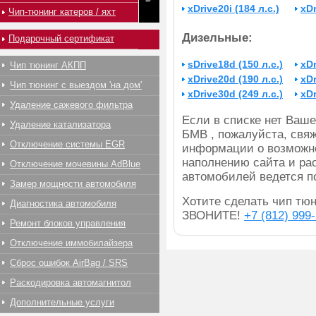
xDrive20i (184 л.с.)
xDr
Чип-тюнинг катеров / яхт
Дизельные:
Подарочный сертификат
sDrive18d (150 л.с.)
xDr
Чип тюнинг АКПП
xDrive20d (190 л.с.)
xDr
Чип тюнинг с выездом 'на дом'
xDrive30d (249 л.с.)
xDr
Удаление сажевого фильтра
Если в списке нет Ва
Удаление катализатора
БМВ , пожалуйста, свя
Отключение системы EGR
информации о возможно
наполнению сайта и ра
Отключение мочевины AdBlue
автомобилей ведется п
Замер мощности автомобиля
Хотите сделать чип тю
Диагностика автомобиля
ЗВОНИТЕ!
+7 (812) 999
Ремонт блоков управления
Отключение иммобилайзера
Сброс ошибок AirBag / SRS
Раскодировка автомагнитол
Дополнительные услуги