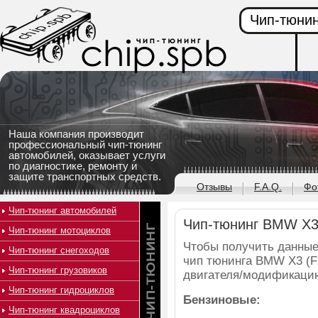
Чип-тюнин
Наша компания производит
профессиональный чип-тюнинг
автомобилей, оказывает услуги
по диагностике, ремонту и
защите транспортных средств.
Отзывы
F.A.Q.
Фо
Чип-тюнинг автомобилей
Чип-тюнинг BMW X3
Чип-тюнинг мотоциклов
Чтобы получить данные
Чип-тюнинг снегоходов
чип тюнинга BMW X3 (F
Чип-тюнинг грузовиков
двигателя/модификаци
Чип-тюнинг гидроциклов
Бензиновые:
Чип-тюнинг квадроциклов