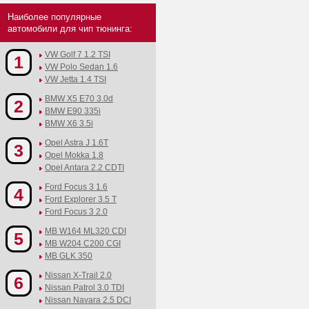
Наиболее популярные
автомобили для чип тюнинга:
VW Golf 7 1.2 TSI
1
VW Polo Sedan 1.6
VW Jetta 1.4 TSI
BMW X5 E70 3.0d
2
BMW E90 335i
BMW X6 3.5i
Opel Astra J 1.6T
3
Opel Mokka 1.8
Opel Antara 2.2 CDTI
Ford Focus 3 1.6
4
Ford Explorer 3.5 T
Ford Focus 3 2.0
MB W164 ML320 CDI
5
MB W204 C200 CGI
MB GLK 350
Nissan X-Trail 2.0
6
Nissan Patrol 3.0 TDI
Nissan Navara 2.5 DCI