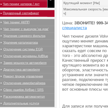
Крутящий момент [Нм]
Чип-тюнинг катеров / яхт
Максимальная скорость [км
Подарочный сертификат
ч]
Чип тюнинг АКПП
Цена:
ЗВОНИТЕ!
999-3
специалиста
Чип тюнинг с выездом 'на дом'
Удаление сажевого фильтра
Чип тюнинг дизеля Volv
ощутимо меняет динам
Удаление катализатора
характеристики машины
Отключение системы EGR
сказать едет совсем по
того - это абсолютно др
Отключение мочевины AdBlue
Качественный прирост 
Замер мощности автомобиля
крутящего момента во 
Диагностика автомобиля
оборотов, эластичность
устранение или значит
Ремонт блоков управления
разгоне, подключение т
Отключение иммобилайзера
четкое переключение пе
вот основные плюсы чип
Сброс ошибок AirBag / SRS
Раскодировка автомагнитол
Дополнительные услуги
Для записи или получ