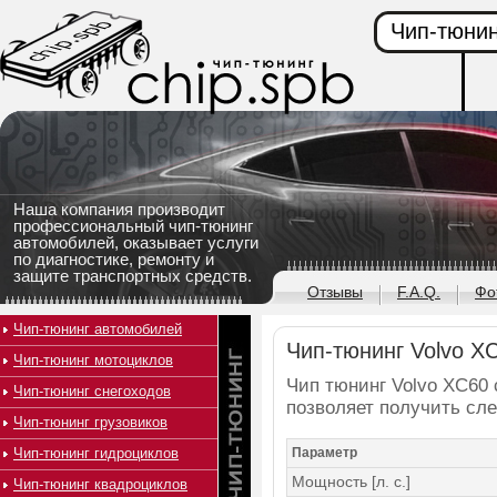
Чип-тюнин
Наша компания производит
профессиональный чип-тюнинг
автомобилей, оказывает услуги
по диагностике, ремонту и
защите транспортных средств.
Отзывы
F.A.Q.
Фо
Чип-тюнинг автомобилей
Чип-тюнинг Volvo XC
Чип-тюнинг мотоциклов
Чип тюнинг Volvo XC60 с
Чип-тюнинг снегоходов
позволяет получить сл
Чип-тюнинг грузовиков
Чип-тюнинг гидроциклов
Параметр
Мощность [л. с.]
Чип-тюнинг квадроциклов