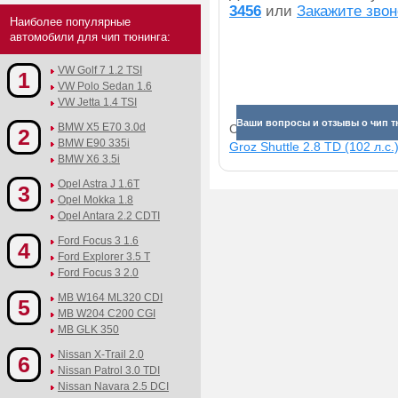
3456
или
Закажите звон
Наиболее популярные
автомобили для чип тюнинга:
VW Golf 7 1.2 TSI
1
VW Polo Sedan 1.6
VW Jetta 1.4 TSI
Ваши вопросы и отзывы о чип т
BMW X5 E70 3.0d
Смотрите прибавки для раз
2
BMW E90 335i
Groz Shuttle 2.8 TD (102 л.с.
BMW X6 3.5i
Opel Astra J 1.6T
3
Opel Mokka 1.8
Opel Antara 2.2 CDTI
Ford Focus 3 1.6
4
Ford Explorer 3.5 T
Ford Focus 3 2.0
MB W164 ML320 CDI
5
MB W204 C200 CGI
MB GLK 350
Nissan X-Trail 2.0
6
Nissan Patrol 3.0 TDI
Nissan Navara 2.5 DCI