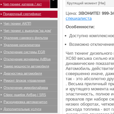
Крутящий момент [Нм]
Чип-тюнинг катеров / яхт
Цена:
ЗВОНИТЕ!
999-3
Подарочный сертификат
специалиста
Чип тюнинг АКПП
Особенности:
Чип тюнинг с выездом 'на дом'
Доступно комплексно
Удаление сажевого фильтра
Возможно отключение
Удаление катализатора
Отключение системы EGR
Чип тюнинг дизельного 
XC60 весьма сильно из
Отключение мочевины AdBlue
динамические показател
Замер мощности автомобиля
Автомобиль действител
совершенно иначе, даж
Диагностика автомобиля
так - это абсолютно др
Ремонт блоков управления
. Весьма приличный пр
Отключение иммобилайзера
и крутящего момента на
эластичность, полное 
Сброс ошибок AirBag / SRS
провалов при наборе ск
Раскодировка автомагнитол
низких оборотах, четко
расхода топлива - вот
Дополнительные услуги