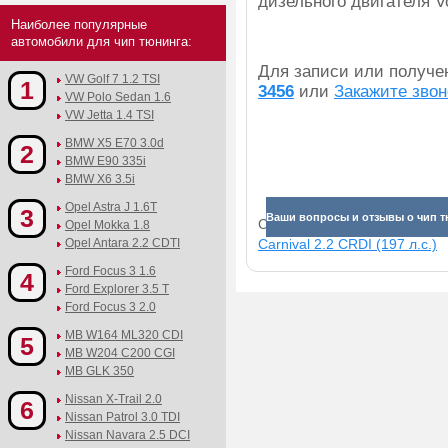
дизельного двигателя Vo
Наиболее популярные
автомобили для чип тюнинга:
Для записи или получ
VW Golf 7 1.2 TSI
1
3456
или
Закажите звон
VW Polo Sedan 1.6
VW Jetta 1.4 TSI
BMW X5 E70 3.0d
2
BMW E90 335i
BMW X6 3.5i
Opel Astra J 1.6T
3
Ваши вопросы и отзывы о чип т
Смотрите прибавки для раз
Opel Mokka 1.8
Opel Antara 2.2 CDTI
Carnival 2.2 CRDI (197 л.с.)
Ford Focus 3 1.6
4
Ford Explorer 3.5 T
Ford Focus 3 2.0
MB W164 ML320 CDI
5
MB W204 C200 CGI
MB GLK 350
Nissan X-Trail 2.0
6
Nissan Patrol 3.0 TDI
Nissan Navara 2.5 DCI