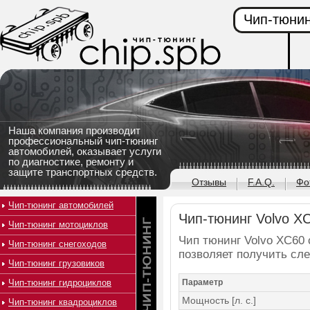
Чип-тюнин
Наша компания производит
профессиональный чип-тюнинг
автомобилей, оказывает услуги
по диагностике, ремонту и
защите транспортных средств.
Отзывы
F.A.Q.
Фо
Чип-тюнинг автомобилей
Чип-тюнинг Volvo XC
Чип-тюнинг мотоциклов
Чип тюнинг Volvo XC60 с
Чип-тюнинг снегоходов
позволяет получить сл
Чип-тюнинг грузовиков
Чип-тюнинг гидроциклов
Параметр
Мощность [л. с.]
Чип-тюнинг квадроциклов