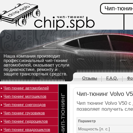
Чип-тюнин
Наша компания производит
профессиональный чип-тюнинг
автомобилей, оказывает услуги
по диагностике, ремонту и
защите транспортных средств.
Отзывы
F.A.Q.
Фо
Чип-тюнинг автомобилей
Чип-тюнинг Volvo V50
Чип-тюнинг мотоциклов
Чип тюнинг Volvo V50 с 
Чип-тюнинг снегоходов
позволяет получить сл
Чип-тюнинг грузовиков
Чип-тюнинг гидроциклов
Параметр
Мощность [л. с.]
Чип-тюнинг квадроциклов