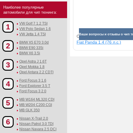
Наиболее популярные
автомобили для чип тюнинга:
VW Golf 7 1.2 TSI
1
VW Polo Sedan 1.6
VW Jetta 1.4 TSI
Ваши вопросы и отзывы о чип т
Смотрите прибавки для раз
Fiat Panda 1.4 (76 л.с.)
BMW X5 E70 3.0d
2
BMW E90 335i
BMW X6 3.5i
Opel Astra J 1.6T
3
Opel Mokka 1.8
Opel Antara 2.2 CDTI
Ford Focus 3 1.6
4
Ford Explorer 3.5 T
Ford Focus 3 2.0
MB W164 ML320 CDI
5
MB W204 C200 CGI
MB GLK 350
Nissan X-Trail 2.0
6
Nissan Patrol 3.0 TDI
Nissan Navara 2.5 DCI