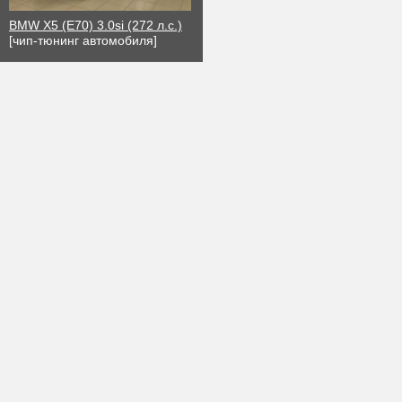
BMW X5 (E70) 3.0si (272 л.с.)
[чип-тюнинг автомобиля]