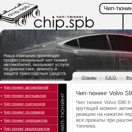
Чип-тюнин
Наша компания производит
профессиональный чип-тюнинг
автомобилей, оказывает услуги
по диагностике, ремонту и
защите транспортных средств.
Отзывы
F.A.Q.
Фо
Чип-тюнинг автомобилей
Чип-тюнинг Volvo S90
Чип-тюнинг мотоциклов
Чип тюнинг Volvo S90 I
Чип-тюнинг снегоходов
крутящий момент автом
Чип-тюнинг грузовиков
реакцию на нажатие пед
все провалы при разго
Чип-тюнинг гидроциклов
топлива.
Чип-тюнинг квадроциклов