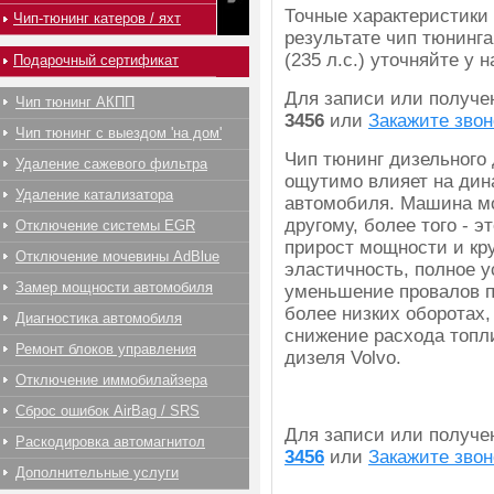
Точные характеристики
Чип-тюнинг катеров / яхт
результате чип тюнинга 
(235 л.с.) уточняйте у
Подарочный сертификат
Для записи или получ
Чип тюнинг АКПП
3456
или
Закажите звон
Чип тюнинг с выездом 'на дом'
Чип тюнинг дизельного 
Удаление сажевого фильтра
ощутимо влияет на дин
Удаление катализатора
автомобиля. Машина мо
другому, более того - 
Отключение системы EGR
прирост мощности и кр
Отключение мочевины AdBlue
эластичность, полное 
Замер мощности автомобиля
уменьшение провалов п
более низких оборотах,
Диагностика автомобиля
снижение расхода топл
Ремонт блоков управления
дизеля Volvo.
Отключение иммобилайзера
Сброс ошибок AirBag / SRS
Для записи или получ
Раскодировка автомагнитол
3456
или
Закажите звон
Дополнительные услуги