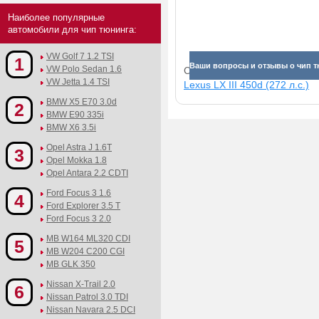
Наиболее популярные
автомобили для чип тюнинга:
VW Golf 7 1.2 TSI
1
Ваши вопросы и отзывы о чип тю
VW Polo Sedan 1.6
Смотрите прибавки для раз
VW Jetta 1.4 TSI
Lexus LX III 450d (272 л.с.)
BMW X5 E70 3.0d
2
BMW E90 335i
BMW X6 3.5i
Opel Astra J 1.6T
3
Opel Mokka 1.8
Opel Antara 2.2 CDTI
Ford Focus 3 1.6
4
Ford Explorer 3.5 T
Ford Focus 3 2.0
MB W164 ML320 CDI
5
MB W204 C200 CGI
MB GLK 350
Nissan X-Trail 2.0
6
Nissan Patrol 3.0 TDI
Nissan Navara 2.5 DCI