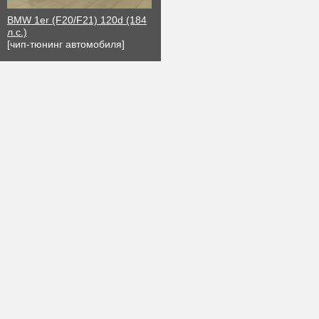
BMW 1er (F20/F21) 120d (184
л.с.)
[чип-тюнинг автомобиля]