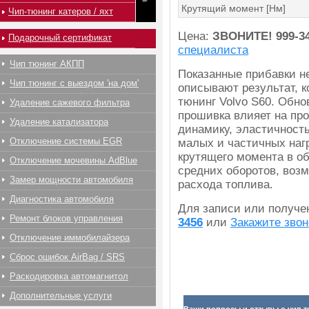
Крутящий момент [Нм]
Чип-тюнинг катеров / яхт
Цена:
ЗВОНИТЕ!
999-3
Подарочный сертификат
специалиста
Чип тюнинг АКПП
Показанные прибавки н
Чип тюнинг с выездом 'на дом'
описывают результат, к
тюнинг Volvo S60. Обно
Удаление сажевого фильтра
прошивка влияет на про
Удаление катализатора
динамику, эластичност
Отключение системы EGR
малых и частичных наг
крутящего момента в об
Отключение мочевины AdBlue
средних оборотов, воз
Замер мощности автомобиля
расхода топлива.
Диагностика автомобиля
Для записи или получ
Ремонт блоков управления
3456
или
Закажите звон
Отключение иммобилайзера
Сброс ошибок AirBag / SRS
Раскодировка автомагнитол
Дополнительные услуги