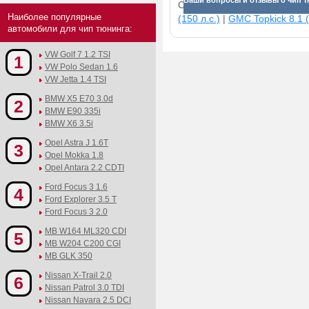
Ваши вопросы и отзывы о чип т
Смотрите прибавки для раз
Наиболее популярные
(150 л.с.)
|
GMC Topkick 8.1 (
автомобили для чип тюнинга:
VW Golf 7 1.2 TSI
1
VW Polo Sedan 1.6
VW Jetta 1.4 TSI
BMW X5 E70 3.0d
2
BMW E90 335i
BMW X6 3.5i
Opel Astra J 1.6T
3
Opel Mokka 1.8
Opel Antara 2.2 CDTI
Ford Focus 3 1.6
4
Ford Explorer 3.5 T
Ford Focus 3 2.0
MB W164 ML320 CDI
5
MB W204 C200 CGI
MB GLK 350
Nissan X-Trail 2.0
6
Nissan Patrol 3.0 TDI
Nissan Navara 2.5 DCI