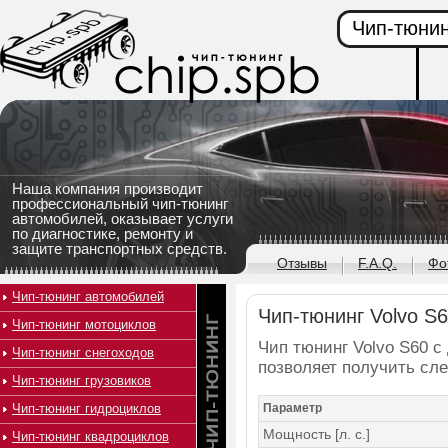
Чип-тюнин
Наша компания производит
профессиональный чип-тюнинг
автомобилей, оказывает услуги
по диагностике, ремонту и
защите транспортных средств.
Отзывы
F.A.Q.
Фо
Чип-тюнинг автомобилей
Чип-тюнинг Volvo S60
Чип-тюнинг мотоциклов
Чип тюнинг Volvo S60 с 
Чип-тюнинг снегоходов
позволяет получить сл
Чип-тюнинг грузовиков
Чип-тюнинг гидроциклов
Параметр
Мощность [л. с.]
Чип-тюнинг квадроциклов