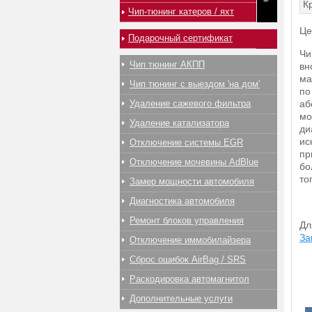
К
Чип-тюнинг катеров / яхт
Це
Подарочный сертификат
Чи
Чип тюнинг АКПП
вн
ма
Чип тюнинг с выездом 'на дом'
по
Удаление сажевого фильтра
аб
мо
Удаление катализатора
ди
ис
Отключение системы EGR
пр
Отключение мочевины AdBlue
бо
то
Замер мощности автомобиля
Диагностика автомобиля
Ремонт блоков управления
Дл
За
Отключение иммобилайзера
Сброс ошибок AirBag / SRS
Раскодировка автомагнитол
Дополнительные услуги