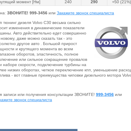
рутящий момент [Нм]
240
290
+50 (21%
на:
ЗВОНИТЕ!
999-3456
или
Закажите звонок специалиста
п тюнинг дизеля Volvo C30 весьма сильно
осит изменения в динамические показатели
шины. Авто действительно едет совершенно
 новому, даже можно сказать так - это
солютно другое авто . Большой прирост
щности и крутящего момента во всем
апазоне оборотов, эластичность, полное
ключение или сильное сокращение провалов
и наборе скорости, подключение турбины на
лее низких оборотах, четкое переключение кпп, уменьшение расхо
плива - вот главные преимущества чиповки дизельного мотора Volv
я записи или получения консультации ЗВОНИТЕ!
999-3456
или
кажите звонок специалиста