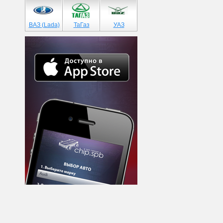
ВАЗ (Lada)
ТаГаз
УАЗ