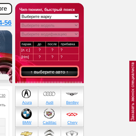
рге
Чип-тюнинг, быстрый поиск
4-56
парам.
до
после
прибавка
[л. с.]
?
?
?
[Hm]
?
?
?
↑ выберите авто ↑
C30
Acura
Audi
Bentley
ить
BMW
Cadillac
Chery
)