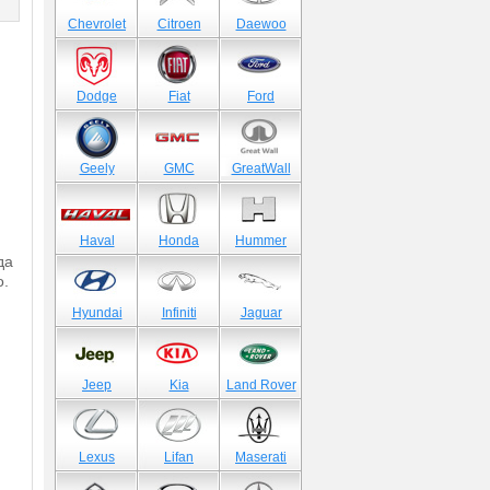
)
Chevrolet
Citroen
Daewoo
Dodge
Fiat
Ford
Geely
GMC
GreatWall
Haval
Honda
Hummer
да
o.
Hyundai
Infiniti
Jaguar
Jeep
Kia
Land Rover
Lexus
Lifan
Maserati