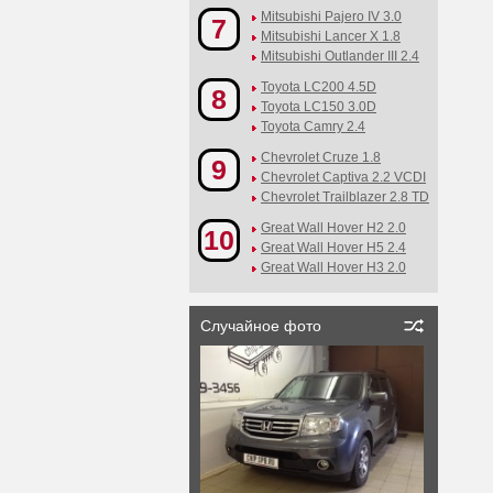
Mitsubishi Pajero IV 3.0
7
Mitsubishi Lancer X 1.8
Mitsubishi Outlander III 2.4
Toyota LC200 4.5D
8
Toyota LC150 3.0D
Toyota Camry 2.4
Chevrolet Cruze 1.8
9
Chevrolet Captiva 2.2 VCDI
Chevrolet Trailblazer 2.8 TD
Great Wall Hover H2 2.0
10
Great Wall Hover H5 2.4
Great Wall Hover H3 2.0
Случайное фото