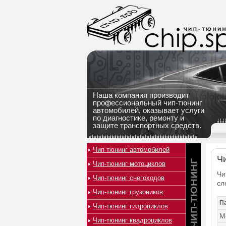
Наша компания производит
профессиональный чип-тюнинг
автомобилей, оказывает услуги
по диагностике, ремонту и
защите транспортных средств.
Чип-тюнинг автомобилей
Чи
Чип-тюнинг мотоциклов
Чи
Чип-тюнинг снегоходов
сл
Чип-тюнинг грузовиков
П
Чип-тюнинг гидроциклов
М
Чип-тюнинг квадроциклов