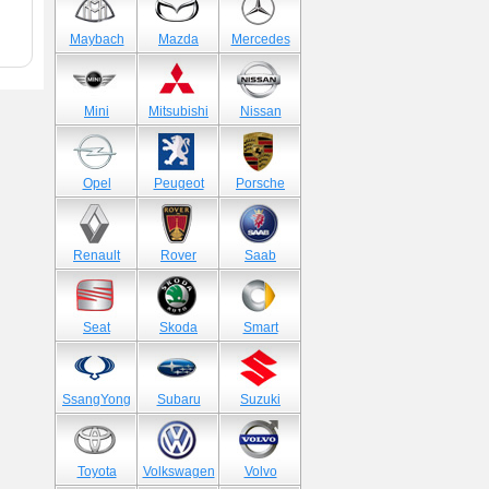
Maybach
Mazda
Mercedes
Mini
Mitsubishi
Nissan
Opel
Peugeot
Porsche
Renault
Rover
Saab
Seat
Skoda
Smart
SsangYong
Subaru
Suzuki
Toyota
Volkswagen
Volvo