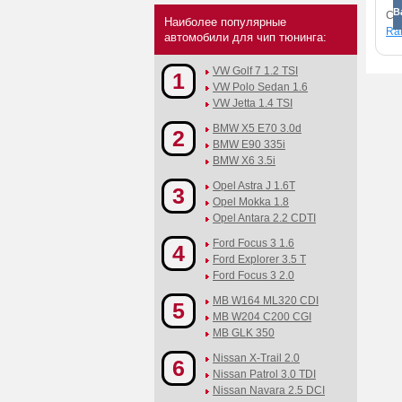
В
См
Наиболее популярные
Ran
автомобили для чип тюнинга:
VW Golf 7 1.2 TSI
1
VW Polo Sedan 1.6
VW Jetta 1.4 TSI
BMW X5 E70 3.0d
2
BMW E90 335i
BMW X6 3.5i
Opel Astra J 1.6T
3
Opel Mokka 1.8
Opel Antara 2.2 CDTI
Ford Focus 3 1.6
4
Ford Explorer 3.5 T
Ford Focus 3 2.0
MB W164 ML320 CDI
5
MB W204 C200 CGI
MB GLK 350
Nissan X-Trail 2.0
6
Nissan Patrol 3.0 TDI
Nissan Navara 2.5 DCI