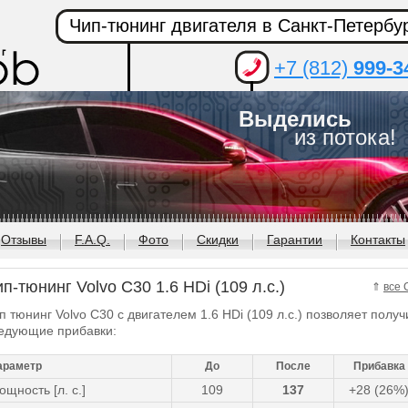
Чип-тюнинг двигателя в Санкт-Петербу
+7 (812)
999-3
Выделись
из потока!
Отзывы
F.A.Q.
Фото
Скидки
Гарантии
Контакты
п-тюнинг Volvo C30 1.6 HDi (109 л.с.)
⇑
все 
п тюнинг Volvo C30 с двигателем 1.6 HDi (109 л.с.) позволяет получ
едующие прибавки:
араметр
До
После
Прибавка
ощность [л. с.]
109
137
+28 (26%