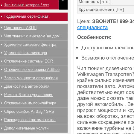
Мощность [л. с.]
Чип-тюнинг катеров / яхт
Крутящий момент [Нм]
Подарочный сертификат
Цена:
ЗВОНИТЕ!
999-3
специалиста
Чип тюнинг АКПП
Чип тюнинг с выездом 'на дом'
Особенности:
Удаление сажевого фильтра
Доступно комплексно
Удаление катализатора
Возможно отключение
Отключение системы EGR
Чип тюнинг дизельного
Отключение мочевины AdBlue
Volkswagen Transporter/
Замер мощности автомобиля
крайне сильно изменяе
показатели авто. Авто
Диагностика автомобиля
действительно едет со
Ремонт блоков управления
даже можно сказать так
Отключение иммобилайзера
другой автомобиль . В
прирост мощности и кр
Сброс ошибок AirBag / SRS
на всех оборотах, элас
Раскодировка автомагнитол
сильное сокращение пр
включение турбины на б
Дополнительные услуги