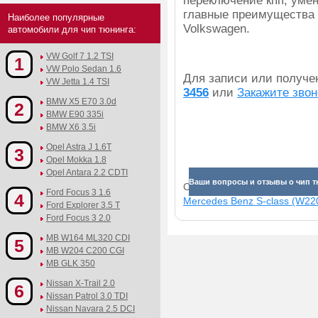
переключение кпп, умен
главные преимущества 
Наиболее популярные
Volkswagen.
автомобили для чип тюнинга:
VW Golf 7 1.2 TSI
1
VW Polo Sedan 1.6
Для записи или получ
VW Jetta 1.4 TSI
3456
или
Закажите звон
BMW X5 E70 3.0d
2
BMW E90 335i
BMW X6 3.5i
Opel Astra J 1.6T
3
Opel Mokka 1.8
Opel Antara 2.2 CDTI
Ваши вопросы и отзывы о чип тю
Смотрите прибавки для раз
Ford Focus 3 1.6
4
Mercedes Benz S-class (W220
Ford Explorer 3.5 T
Ford Focus 3 2.0
MB W164 ML320 CDI
5
MB W204 C200 CGI
MB GLK 350
Nissan X-Trail 2.0
6
Nissan Patrol 3.0 TDI
Nissan Navara 2.5 DCI