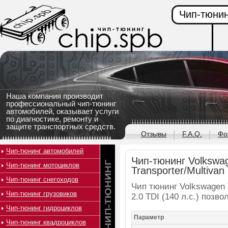
Чип-тюнин
Наша компания производит
профессиональный чип-тюнинг
автомобилей, оказывает услуги
по диагностике, ремонту и
защите транспортных средств.
Отзывы
F.A.Q.
Фо
Чип-тюнинг автомобилей
Чип-тюнинг Volkswa
Чип-тюнинг мотоциклов
Transporter/Multivan 
Чип-тюнинг снегоходов
Чип тюнинг Volkswagen T
Чип-тюнинг грузовиков
2.0 TDI (140 л.с.) поз
Чип-тюнинг гидроциклов
Параметр
Чип-тюнинг квадроциклов