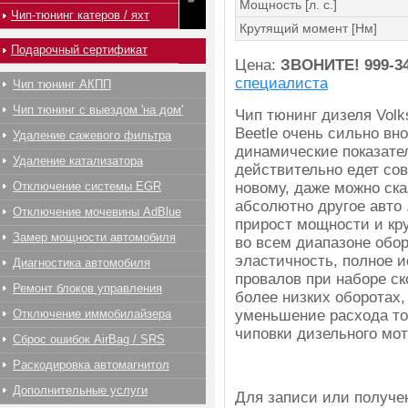
Мощность [л. с.]
Чип-тюнинг катеров / яхт
Крутящий момент [Нм]
Подарочный сертификат
Цена:
ЗВОНИТЕ!
999-3
специалиста
Чип тюнинг АКПП
Чип тюнинг с выездом 'на дом'
Чип тюнинг дизеля Vol
Beetle очень сильно вн
Удаление сажевого фильтра
динамические показате
Удаление катализатора
действительно едет со
Отключение системы EGR
новому, даже можно сказ
абсолютно другое авто
Отключение мочевины AdBlue
прирост мощности и кр
Замер мощности автомобиля
во всем диапазоне обор
эластичность, полное 
Диагностика автомобиля
провалов при наборе с
Ремонт блоков управления
более низких оборотах,
Отключение иммобилайзера
уменьшение расхода то
чиповки дизельного мот
Сброс ошибок AirBag / SRS
Раскодировка автомагнитол
Дополнительные услуги
Для записи или получ