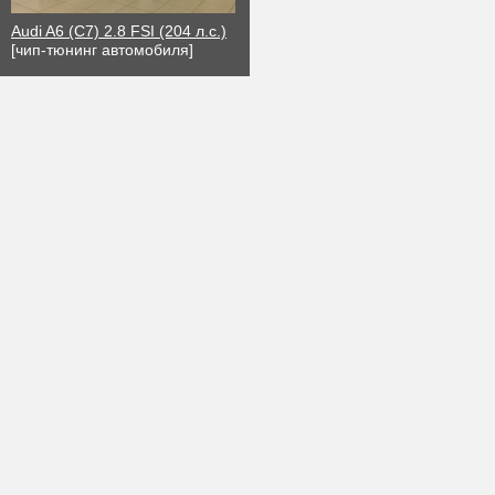
Audi A6 (C7) 2.8 FSI (204 л.с.)
[чип-тюнинг автомобиля]