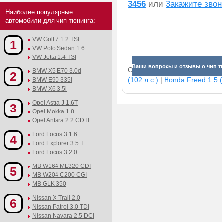
3456
или
Закажите звон
Наиболее популярные
автомобили для чип тюнинга:
VW Golf 7 1.2 TSI
1
VW Polo Sedan 1.6
VW Jetta 1.4 TSI
Ваши вопросы и отзывы о чип т
Смотрите прибавки для раз
BMW X5 E70 3.0d
2
(102 л.с.)
|
Honda Freed 1.5 (
BMW E90 335i
BMW X6 3.5i
Opel Astra J 1.6T
3
Opel Mokka 1.8
Opel Antara 2.2 CDTI
Ford Focus 3 1.6
4
Ford Explorer 3.5 T
Ford Focus 3 2.0
MB W164 ML320 CDI
5
MB W204 C200 CGI
MB GLK 350
Nissan X-Trail 2.0
6
Nissan Patrol 3.0 TDI
Nissan Navara 2.5 DCI