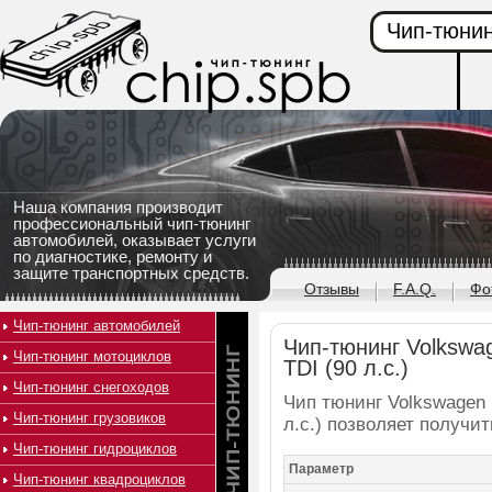
Чип-тюнин
Наша компания производит
профессиональный чип-тюнинг
автомобилей, оказывает услуги
по диагностике, ремонту и
защите транспортных средств.
Отзывы
F.A.Q.
Фо
Чип-тюнинг автомобилей
Чип-тюнинг Volkswag
Чип-тюнинг мотоциклов
TDI (90 л.с.)
Чип-тюнинг снегоходов
Чип тюнинг Volkswagen 
Чип-тюнинг грузовиков
л.с.) позволяет получи
Чип-тюнинг гидроциклов
Параметр
Чип-тюнинг квадроциклов