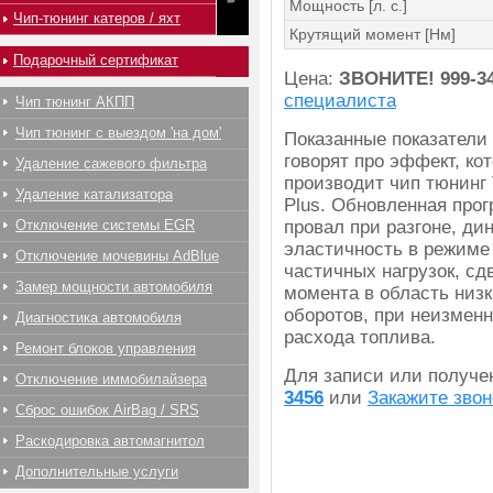
Мощность [л. с.]
Чип-тюнинг катеров / яхт
Крутящий момент [Нм]
Подарочный сертификат
Цена:
ЗВОНИТЕ!
999-3
специалиста
Чип тюнинг АКПП
Чип тюнинг с выездом 'на дом'
Показанные показатели
говорят про эффект, ко
Удаление сажевого фильтра
производит чип тюнинг 
Удаление катализатора
Plus. Обновленная прог
Отключение системы EGR
провал при разгоне, ди
эластичность в режиме
Отключение мочевины AdBlue
частичных нагрузок, сд
Замер мощности автомобиля
момента в область низк
оборотов, при неизмен
Диагностика автомобиля
расхода топлива.
Ремонт блоков управления
Для записи или получ
Отключение иммобилайзера
3456
или
Закажите звон
Сброс ошибок AirBag / SRS
Раскодировка автомагнитол
Дополнительные услуги