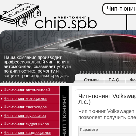
Чип-тюнин
Наша компания производит
профессиональный чип-тюнинг
автомобилей, оказывает услуги
по диагностике, ремонту и
защите транспортных средств.
Отзывы
F.A.Q.
Фо
Чип-тюнинг автомобилей
Чип-тюнинг Volkswag
Чип-тюнинг мотоциклов
л.с.)
Чип-тюнинг снегоходов
Чип тюнинг Volkswagen G
Чип-тюнинг грузовиков
позволяет получить сл
Чип-тюнинг гидроциклов
Параметр
Чип-тюнинг квадроциклов