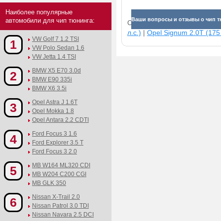
Наиболее популярные
Ваши вопросы и отзывы о чип тю
автомобили для чип тюнинга:
Смотрите прибавки для раз
л.с.)
|
Opel Signum 2.0T (175 
VW Golf 7 1.2 TSI
1
VW Polo Sedan 1.6
VW Jetta 1.4 TSI
BMW X5 E70 3.0d
2
BMW E90 335i
BMW X6 3.5i
Opel Astra J 1.6T
3
Opel Mokka 1.8
Opel Antara 2.2 CDTI
Ford Focus 3 1.6
4
Ford Explorer 3.5 T
Ford Focus 3 2.0
MB W164 ML320 CDI
5
MB W204 C200 CGI
MB GLK 350
Nissan X-Trail 2.0
6
Nissan Patrol 3.0 TDI
Nissan Navara 2.5 DCI