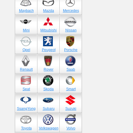
Maybach
Mazda
Mercedes
Mini
Mitsubishi
Nissan
Opel
Peugeot
Porsche
Renault
Rover
Saab
Seat
Skoda
Smart
SsangYong
Subaru
Suzuki
Toyota
Volkswagen
Volvo