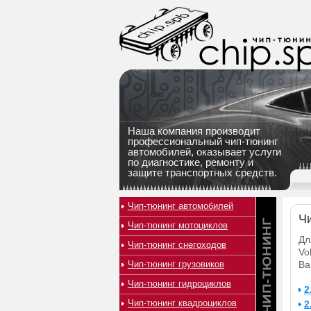
Наша компания производит
профессиональный чип-тюнинг
автомобилей, оказывает услуги
по диагностике, ремонту и
защите транспортных средств.
Чип-тюнинг автомобилей
Чи
Чип-тюнинг мотоциклов
Дл
Чип-тюнинг снегоходов
Vo
Чип-тюнинг грузовиков
Ва
Чип-тюнинг гидроциклов
2
Чип-тюнинг квадроциклов
2