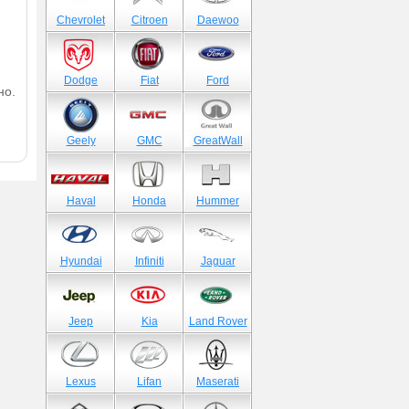
Chevrolet
Citroen
Daewoo
Dodge
Fiat
Ford
но.
Geely
GMC
GreatWall
Haval
Honda
Hummer
Hyundai
Infiniti
Jaguar
Jeep
Kia
Land Rover
Lexus
Lifan
Maserati