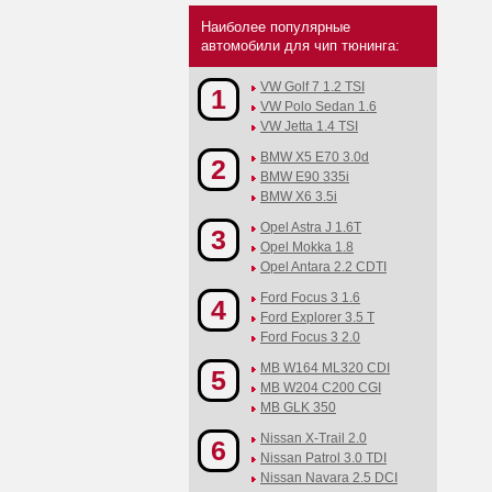
Наиболее популярные
автомобили для чип тюнинга:
VW Golf 7 1.2 TSI
1
VW Polo Sedan 1.6
VW Jetta 1.4 TSI
BMW X5 E70 3.0d
2
BMW E90 335i
BMW X6 3.5i
Opel Astra J 1.6T
3
Opel Mokka 1.8
Opel Antara 2.2 CDTI
Ford Focus 3 1.6
4
Ford Explorer 3.5 T
Ford Focus 3 2.0
MB W164 ML320 CDI
5
MB W204 C200 CGI
MB GLK 350
Nissan X-Trail 2.0
6
Nissan Patrol 3.0 TDI
Nissan Navara 2.5 DCI