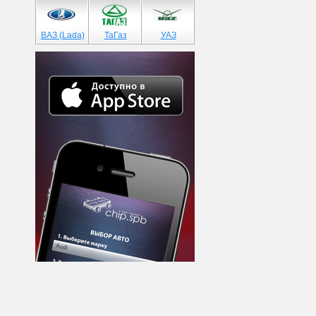
ВАЗ (Lada)
ТаГаз
УАЗ