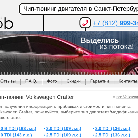
Чип-тюнинг двигателя в Санкт-Петербу
+7 (812)
999-3
Выделись
из потока!
Отзывы
F.A.Q.
Фото
Скидки
Гарантии
Контакты
п-тюнинг Volkswagen Crafter
⇑
все Volkswa
я получения информации о прибавках и стоимости чип тюнинга
lkswagen Crafter, пожалуйста, выберите тип двигателя/модификаци
шего авто:
.0 BiTDI (163 л.с.)
2.0 TDI (109 л.с.)
2.0 TDI (136 л.с.)
.0 TDI (143 л.с.)
2.5 TDI (109 л.с.)
2.5 TDI (136 л.с.)