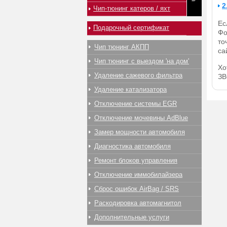
2
Чип-тюнинг катеров / яхт
Ес
Подарочный сертификат
Фо
то
Чип тюнинг АКПП
са
Чип тюнинг с выездом 'на дом'
Хо
Удаление сажевого фильтра
З
Удаление катализатора
Отключение системы EGR
Отключение мочевины AdBlue
Замер мощности автомобиля
Диагностика автомобиля
Ремонт блоков управления
Отключение иммобилайзера
Сброс ошибок AirBag / SRS
Раскодировка автомагнитол
Дополнительные услуги