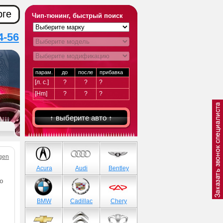
рге
Чип-тюнинг, быстрый поиск
4-56
парам.
до
после
прибавка
[л. с.]
?
?
?
[Hm]
?
?
?
↑ выберите авто ↑
gen
Acura
Audi
Bentley
ю
BMW
Cadillac
Chery