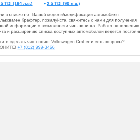
.5 TDI (164 л.с.)
2.5 TDI (90 л.с.)
ли в списке нет Вашей модели/модификации автомобиля
льксваген Крафтер, пожалуйста, свяжитесь с нами для получения
чной информации о возможности чип-тюнинга. Работа наполнению
йта и расширению списка доступных автомобилей ведется постоян
тите сделать чип тюнинг Volkswagen Crafter и есть вопросы?
ВОНИТЕ!
+7 (812) 999-3456