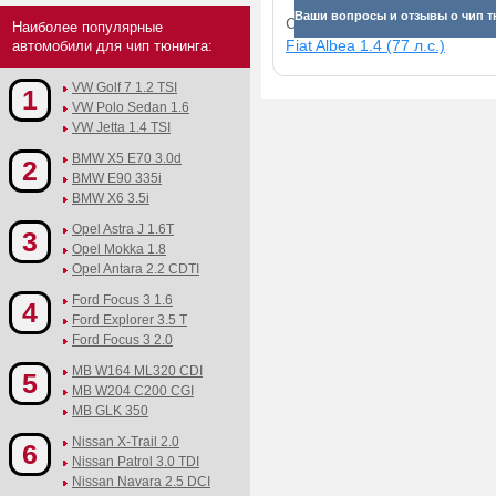
Ваши вопросы и отзывы о чип тю
Смотрите прибавки для раз
Наиболее популярные
Fiat Albea 1.4 (77 л.с.)
автомобили для чип тюнинга:
VW Golf 7 1.2 TSI
1
VW Polo Sedan 1.6
VW Jetta 1.4 TSI
BMW X5 E70 3.0d
2
BMW E90 335i
BMW X6 3.5i
Opel Astra J 1.6T
3
Opel Mokka 1.8
Opel Antara 2.2 CDTI
Ford Focus 3 1.6
4
Ford Explorer 3.5 T
Ford Focus 3 2.0
MB W164 ML320 CDI
5
MB W204 C200 CGI
MB GLK 350
Nissan X-Trail 2.0
6
Nissan Patrol 3.0 TDI
Nissan Navara 2.5 DCI