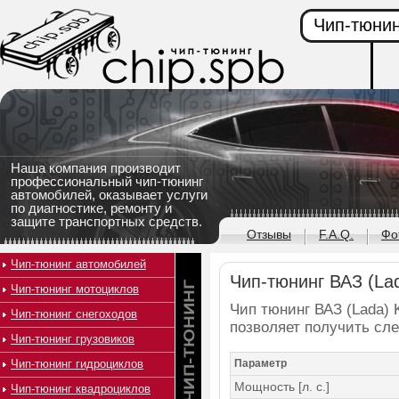
Чип-тюнин
Наша компания производит
профессиональный чип-тюнинг
автомобилей, оказывает услуги
по диагностике, ремонту и
защите транспортных средств.
Отзывы
F.A.Q.
Фо
Чип-тюнинг автомобилей
Чип-тюнинг ВАЗ (Lada
Чип-тюнинг мотоциклов
Чип тюнинг ВАЗ (Lada) K
Чип-тюнинг снегоходов
позволяет получить сл
Чип-тюнинг грузовиков
Чип-тюнинг гидроциклов
Параметр
Мощность [л. с.]
Чип-тюнинг квадроциклов