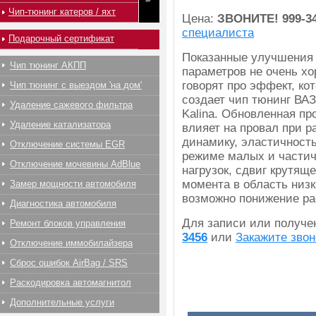
Чип-тюнинг катеров / яхт
Цена:
ЗВОНИТЕ!
999-3
специалиста
Подарочный сертификат
Показанные улучшения
Чип тюнинг АКПП
параметров не очень х
говорят про эффект, ко
Чип тюнинг с выездом 'на дом'
создает чип тюнинг ВАЗ
Удаление сажевого фильтра
Kalina. Обновленная пр
Удаление катализатора
влияет на провал при ра
динамику, эластичность
Отключение системы EGR
режиме малых и части
Отключение мочевины AdBlue
нагрузок, сдвиг крутяще
момента в область низк
Замер мощности автомобиля
возможно понижение ра
Диагностика автомобиля
Для записи или получ
Ремонт блоков управления
3456
или
Закажите звон
Отключение иммобилайзера
Сброс ошибок AirBag / SRS
Раскодировка автомагнитол
Дополнительные услуги