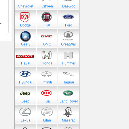
Chevrolet
Citroen
Daewoo
Е!
Dodge
Fiat
Ford
Geely
GMC
GreatWall
Haval
Honda
Hummer
Hyundai
Infiniti
Jaguar
Jeep
Kia
Land Rover
Lexus
Lifan
Maserati