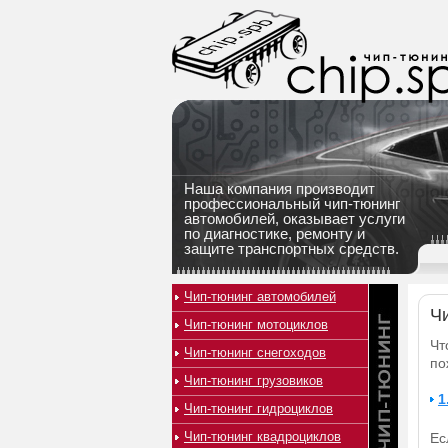
Наша компания производит
профессиональный чип-тюнинг
автомобилей, оказывает услуги
по диагностике, ремонту и
защите транспортных средств.
Чип-тюнинг автомобилей
Ч
Чип-тюнинг мотоциклов
Чт
Чип-тюнинг снегоходов
по
Чип-тюнинг грузовиков
1
Чип-тюнинг гидроциклов
Чип-тюнинг квадроциклов
Ес