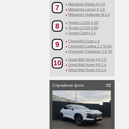
Mitsubishi Pajero IV 3.0
7
Mitsubishi Lancer X 1.8
Mitsubishi Outlander III 2.4
Toyota LC200 4.5D
8
Toyota LC150 3.0D
Toyota Camry 2.4
Chevrolet Cruze 1.8
9
Chevrolet Captiva 2.2 VCDI
Chevrolet Trailblazer 2.8 TD
Great Wall Hover H2 2.0
10
Great Wall Hover H5 2.4
Great Wall Hover H3 2.0
Случайное фото