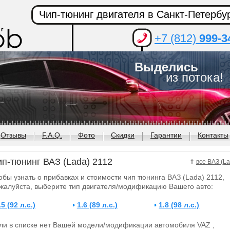
Чип-тюнинг двигателя в Санкт-Петербу
+7 (812)
999-3
Выделись
из потока!
Отзывы
F.A.Q.
Фото
Скидки
Гарантии
Контакты
ип-тюнинг ВАЗ (Lada) 2112
⇑
все ВАЗ (La
обы узнать о прибавках и стоимости чип тюнинга ВАЗ (Lada) 2112,
жалуйста, выберите тип двигателя/модификацию Вашего авто:
.5 (92 л.с.)
1.6 (89 л.с.)
1.8 (98 л.с.)
ли в списке нет Вашей модели/модификации автомобиля VAZ ,