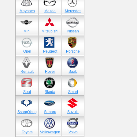
Maybach
Mazda
Mercedes
Mini
Mitsubishi
Nissan
Opel
Peugeot
Porsche
Renault
Rover
Saab
Seat
Skoda
Smart
SsangYong
Subaru
Suzuki
Toyota
Volkswagen
Volvo