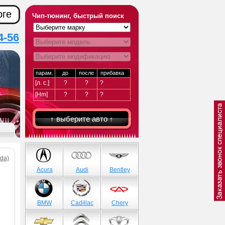
рге
Чип-тюнинг, быстрый поиск
4-56
парам.
до
после
прибавка
[л. с.]
?
?
?
[Hm]
?
?
?
↑ выберите авто ↑
da)
Acura
Audi
Bentley
BMW
Cadillac
Chery