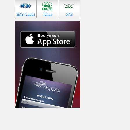
ВАЗ (Lada)
ТаГаз
УАЗ