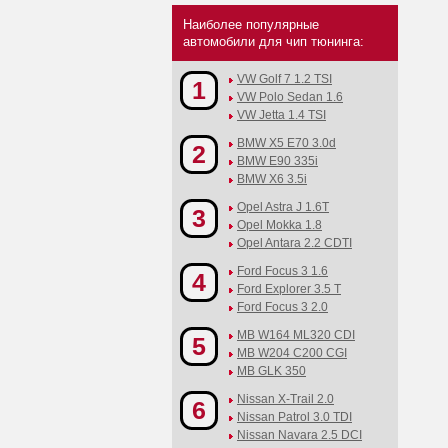
Наиболее популярные
автомобили для чип тюнинга:
VW Golf 7 1.2 TSI
1
VW Polo Sedan 1.6
VW Jetta 1.4 TSI
BMW X5 E70 3.0d
2
BMW E90 335i
BMW X6 3.5i
Opel Astra J 1.6T
3
Opel Mokka 1.8
Opel Antara 2.2 CDTI
Ford Focus 3 1.6
4
Ford Explorer 3.5 T
Ford Focus 3 2.0
MB W164 ML320 CDI
5
MB W204 C200 CGI
MB GLK 350
Nissan X-Trail 2.0
6
Nissan Patrol 3.0 TDI
Nissan Navara 2.5 DCI