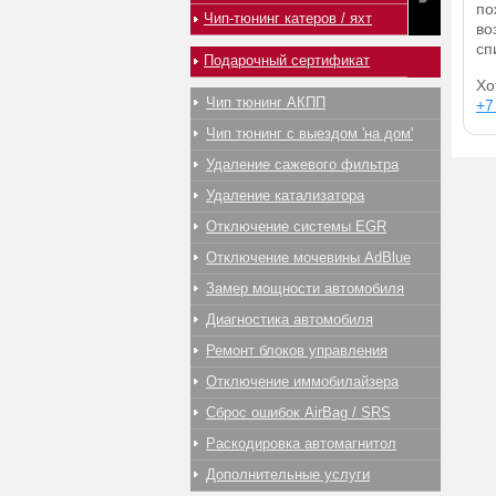
по
Чип-тюнинг катеров / яхт
во
сп
Подарочный сертификат
Хо
Чип тюнинг АКПП
+7
Чип тюнинг с выездом 'на дом'
Удаление сажевого фильтра
Удаление катализатора
Отключение системы EGR
Отключение мочевины AdBlue
Замер мощности автомобиля
Диагностика автомобиля
Ремонт блоков управления
Отключение иммобилайзера
Сброс ошибок AirBag / SRS
Раскодировка автомагнитол
Дополнительные услуги