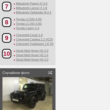
Mitsubishi Pajero IV 3.0
7
Mitsubishi Lancer X 1.8
Mitsubishi Outlander III 2.4
Toyota LC200 4.5D
8
Toyota LC150 3.0D
Toyota Camry 2.4
Chevrolet Cruze 1.8
9
Chevrolet Captiva 2.2 VCDI
Chevrolet Trailblazer 2.8 TD
Great Wall Hover H2 2.0
10
Great Wall Hover H5 2.4
Great Wall Hover H3 2.0
Случайное фото