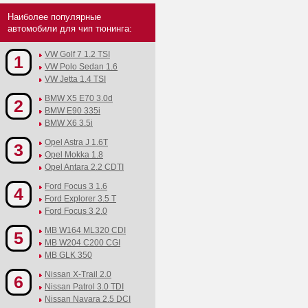
Наиболее популярные
автомобили для чип тюнинга:
VW Golf 7 1.2 TSI
1
VW Polo Sedan 1.6
VW Jetta 1.4 TSI
BMW X5 E70 3.0d
2
BMW E90 335i
BMW X6 3.5i
Opel Astra J 1.6T
3
Opel Mokka 1.8
Opel Antara 2.2 CDTI
Ford Focus 3 1.6
4
Ford Explorer 3.5 T
Ford Focus 3 2.0
MB W164 ML320 CDI
5
MB W204 C200 CGI
MB GLK 350
Nissan X-Trail 2.0
6
Nissan Patrol 3.0 TDI
Nissan Navara 2.5 DCI