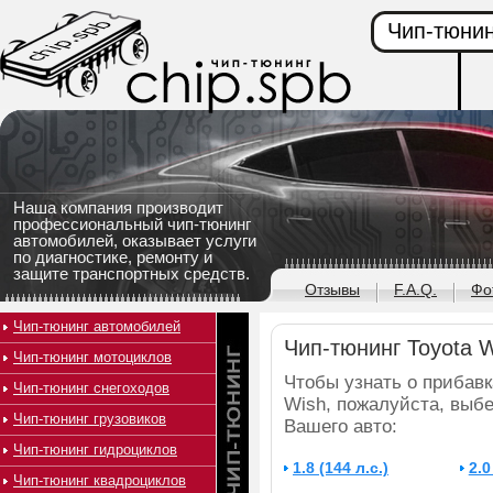
Чип-тюнин
Наша компания производит
профессиональный чип-тюнинг
автомобилей, оказывает услуги
по диагностике, ремонту и
защите транспортных средств.
Отзывы
F.A.Q.
Фо
Чип-тюнинг автомобилей
Чип-тюнинг Toyota 
Чип-тюнинг мотоциклов
Чтобы узнать о прибавк
Чип-тюнинг снегоходов
Wish, пожалуйста, выб
Чип-тюнинг грузовиков
Вашего авто:
Чип-тюнинг гидроциклов
1.8 (144 л.с.)
2.0
Чип-тюнинг квадроциклов