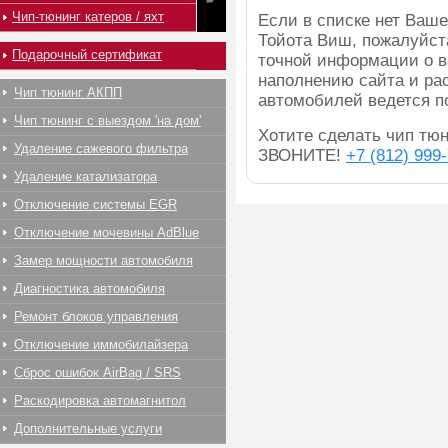
Чип-тюнинг катеров / яхт
Если в списке нет Ва
Тойота Виш, пожалуйст
Подарочный сертификат
точной информации о в
наполнению сайта и ра
Чип тюнинг АКПП
автомобилей ведется п
Чип тюнинг с выездом 'на дом'
Хотите сделать чип тюн
Удаление сажевого фильтра
ЗВОНИТЕ!
+7 (812) 999
Удаление катализатора
Отключение системы EGR
Отключение мочевины AdBlue
Замер мощности автомобиля
Диагностика автомобиля
Ремонт блоков управления
Отключение иммобилайзера
Сброс ошибок AirBag / SRS
Раскодировка автомагнитол
Дополнительные услуги