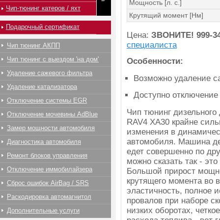
Мощность [л. с.]
Чип-тюнинг катеров / яхт
Крутящий момент [Нм]
Подарочный сертификат
Цена:
ЗВОНИТЕ!
999-3
специалиста
Чип тюнинг АКПП
Чип тюнинг с выездом 'на дом'
Особенности:
Удаление сажевого фильтра
Возможно удаление с
Удаление катализатора
Доступно отключение
Отключение системы EGR
Чип тюнинг дизельного 
Отключение мочевины AdBlue
RAV4 XA30 крайне силь
Замер мощности автомобиля
изменения в динамичес
автомобиля. Машина д
Диагностика автомобиля
едет совершенно по дру
Ремонт блоков управления
можно сказать так - это
Отключение иммобилайзера
Большой прирост мощн
крутящего момента во 
Сброс ошибок AirBag / SRS
эластичность, полное 
Раскодировка автомагнитол
провалов при наборе ск
низких оборотах, четко
Дополнительные услуги