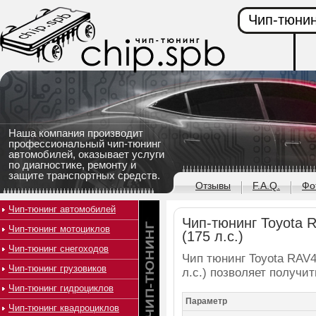
Чип-тюнин
Наша компания производит
профессиональный чип-тюнинг
автомобилей, оказывает услуги
по диагностике, ремонту и
защите транспортных средств.
Отзывы
F.A.Q.
Фо
Чип-тюнинг автомобилей
Чип-тюнинг Toyota 
Чип-тюнинг мотоциклов
(175 л.с.)
Чип-тюнинг снегоходов
Чип тюнинг Toyota RAV4
Чип-тюнинг грузовиков
л.с.) позволяет получи
Чип-тюнинг гидроциклов
Параметр
Чип-тюнинг квадроциклов