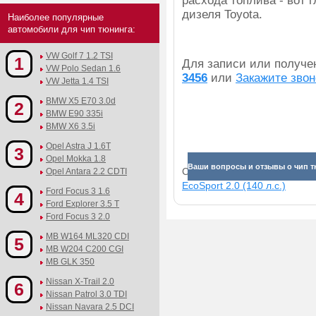
расхода топлива - вот
дизеля Toyota.
Наиболее популярные
автомобили для чип тюнинга:
VW Golf 7 1.2 TSI
1
Для записи или получ
VW Polo Sedan 1.6
3456
или
Закажите звон
VW Jetta 1.4 TSI
BMW X5 E70 3.0d
2
BMW E90 335i
BMW X6 3.5i
Opel Astra J 1.6T
3
Opel Mokka 1.8
Ваши вопросы и отзывы о чип т
Смотрите прибавки для раз
Opel Antara 2.2 CDTI
EcoSport 2.0 (140 л.с.)
Ford Focus 3 1.6
4
Ford Explorer 3.5 T
Ford Focus 3 2.0
MB W164 ML320 CDI
5
MB W204 C200 CGI
MB GLK 350
Nissan X-Trail 2.0
6
Nissan Patrol 3.0 TDI
Nissan Navara 2.5 DCI