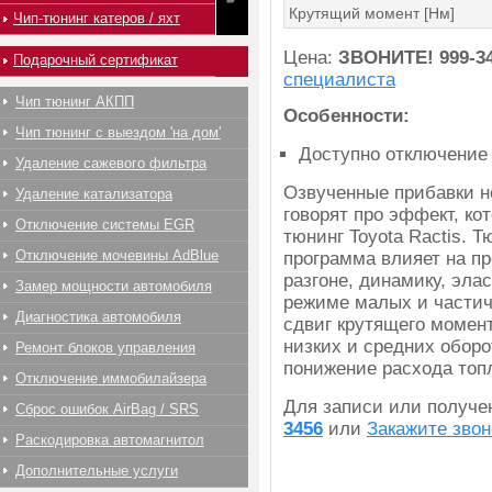
Крутящий момент [Нм]
Чип-тюнинг катеров / яхт
Цена:
ЗВОНИТЕ!
999-3
Подарочный сертификат
специалиста
Чип тюнинг АКПП
Особенности:
Чип тюнинг с выездом 'на дом'
Доступно отключение
Удаление сажевого фильтра
Озвученные прибавки н
Удаление катализатора
говорят про эффект, ко
Отключение системы EGR
тюнинг Toyota Ractis. Т
Отключение мочевины AdBlue
программа влияет на пр
разгоне, динамику, эла
Замер мощности автомобиля
режиме малых и частич
Диагностика автомобиля
сдвиг крутящего момент
низких и средних оборо
Ремонт блоков управления
понижение расхода топ
Отключение иммобилайзера
Для записи или получ
Сброс ошибок AirBag / SRS
3456
или
Закажите звон
Раскодировка автомагнитол
Дополнительные услуги