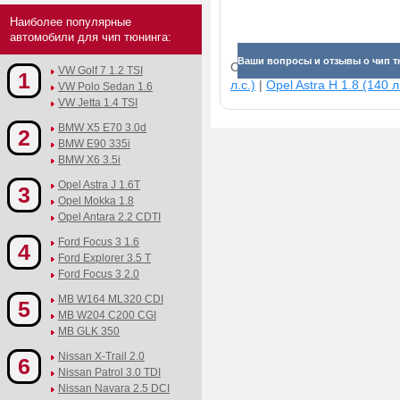
Наиболее популярные
автомобили для чип тюнинга:
Ваши вопросы и отзывы о чип тю
Смотрите прибавки для раз
VW Golf 7 1.2 TSI
1
л.с.)
|
Opel Astra H 1.8 (140 л
VW Polo Sedan 1.6
VW Jetta 1.4 TSI
BMW X5 E70 3.0d
2
BMW E90 335i
BMW X6 3.5i
Opel Astra J 1.6T
3
Opel Mokka 1.8
Opel Antara 2.2 CDTI
Ford Focus 3 1.6
4
Ford Explorer 3.5 T
Ford Focus 3 2.0
MB W164 ML320 CDI
5
MB W204 C200 CGI
MB GLK 350
Nissan X-Trail 2.0
6
Nissan Patrol 3.0 TDI
Nissan Navara 2.5 DCI