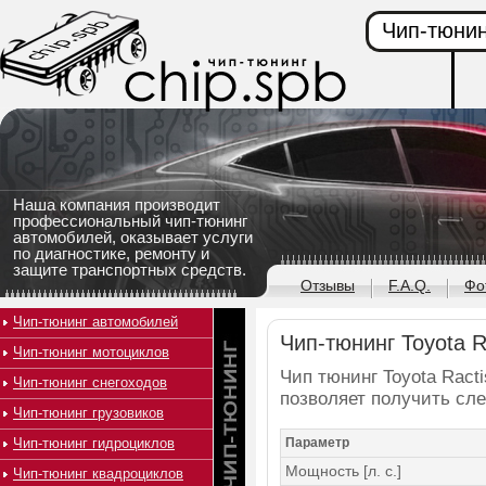
Чип-тюнин
Наша компания производит
профессиональный чип-тюнинг
автомобилей, оказывает услуги
по диагностике, ремонту и
защите транспортных средств.
Отзывы
F.A.Q.
Фо
Чип-тюнинг автомобилей
Чип-тюнинг Toyota Ra
Чип-тюнинг мотоциклов
Чип тюнинг Toyota Racti
Чип-тюнинг снегоходов
позволяет получить сл
Чип-тюнинг грузовиков
Чип-тюнинг гидроциклов
Параметр
Мощность [л. с.]
Чип-тюнинг квадроциклов