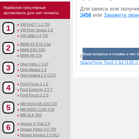
Наиболее популярные
Для записи или получ
автомобили для чип тюнинга:
3456
или
Закажите звон
VW Golf 7 1.2 TSI
1
VW Polo Sedan 1.6
VW Jetta 1.4 TSI
BMW X5 E70 3.0d
2
BMW E90 335i
Ваши вопросы и отзывы о чип тю
BMW X6 3.5i
Смотрите прибавки для раз
SsangYong Tivoli 1.6d (136 л.
Opel Astra J 1.6T
3
Opel Mokka 1.8
Opel Antara 2.2 CDTI
Ford Focus 3 1.6
4
Ford Explorer 3.5 T
Ford Focus 3 2.0
MB W164 ML320 CDI
5
MB W204 C200 CGI
MB GLK 350
Nissan X-Trail 2.0
6
Nissan Patrol 3.0 TDI
Nissan Navara 2.5 DCI