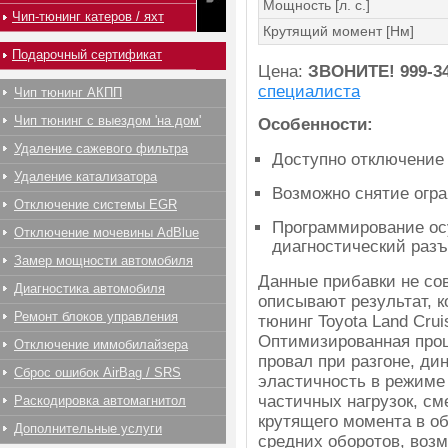
Мощность [л. с.]
Чип-тюнинг катеров / яхт
Крутящий момент [Нм]
Подарочный сертификат
Цена:
ЗВОНИТЕ!
999-3
специалиста
Чип тюнинг АКПП
Чип тюнинг с выездом 'на дом'
Особенности:
Удаление сажевого фильтра
Доступно отключение
Удаление катализатора
Возможно снятие огра
Отключение системы EGR
Программирование ос
Отключение мочевины AdBlue
диагностический раз
Замер мощности автомобиля
Данные прибавки не со
Диагностика автомобиля
описывают результат, к
Ремонт блоков управления
тюнинг Toyota Land Crui
Оптимизированная прош
Отключение иммобилайзера
провал при разгоне, ди
Сброс ошибок AirBag / SRS
эластичность в режиме
частичных нагрузок, с
Раскодировка автомагнитол
крутящего момента в об
Дополнительные услуги
средних оборотов, воз