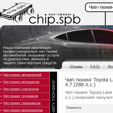
Чип-тюнин
Наша компания производит
профессиональный чип-тюнинг
автомобилей, оказывает услуги
по диагностике, ремонту и
защите транспортных средств.
Отзывы
F.A.Q.
Фо
Чип-тюнинг автомобилей
Чип-тюнинг Toyota L
Чип-тюнинг мотоциклов
4.7 (288 л.с.)
Чип-тюнинг снегоходов
Чип тюнинг Toyota Land 
Чип-тюнинг грузовиков
л.с.) позволяет получи
Чип-тюнинг гидроциклов
Параметр
Чип-тюнинг квадроциклов