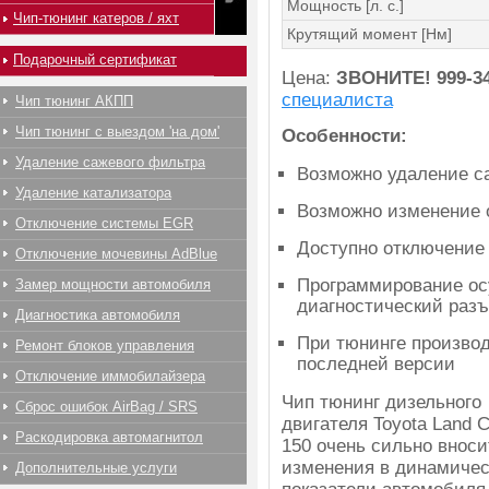
Мощность [л. с.]
Чип-тюнинг катеров / яхт
Крутящий момент [Нм]
Подарочный сертификат
Цена:
ЗВОНИТЕ!
999-3
специалиста
Чип тюнинг АКПП
Чип тюнинг с выездом 'на дом'
Особенности:
Удаление сажевого фильтра
Возможно удаление с
Удаление катализатора
Возможно изменение 
Отключение системы EGR
Доступно отключение
Отключение мочевины AdBlue
Программирование ос
Замер мощности автомобиля
диагностический раз
Диагностика автомобиля
При тюнинге производ
Ремонт блоков управления
последней версии
Отключение иммобилайзера
Чип тюнинг дизельного
Сброс ошибок AirBag / SRS
двигателя Toyota Land C
Раскодировка автомагнитол
150 очень сильно вноси
изменения в динамичес
Дополнительные услуги