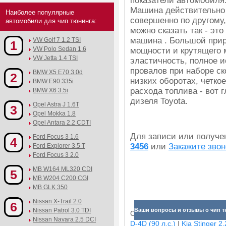
показатели автомобиля
Машина действительно
Наиболее популярные
совершенно по другому
автомобили для чип тюнинга:
можно сказать так - это
машина . Большой при
VW Golf 7 1.2 TSI
1
VW Polo Sedan 1.6
мощности и крутящего 
VW Jetta 1.4 TSI
эластичность, полное 
провалов при наборе ск
BMW X5 E70 3.0d
2
низких оборотах, четко
BMW E90 335i
расхода топлива - вот
BMW X6 3.5i
дизеля Toyota.
Opel Astra J 1.6T
3
Opel Mokka 1.8
Opel Antara 2.2 CDTI
Для записи или получ
Ford Focus 3 1.6
4
3456
или
Закажите звон
Ford Explorer 3.5 T
Ford Focus 3 2.0
MB W164 ML320 CDI
5
MB W204 C200 CGI
MB GLK 350
Nissan X-Trail 2.0
6
Nissan Patrol 3.0 TDI
Ваши вопросы и отзывы о чип тю
Смотрите прибавки для раз
Nissan Navara 2.5 DCI
D-4D (90 л.с.)
|
Kia Stinger 2