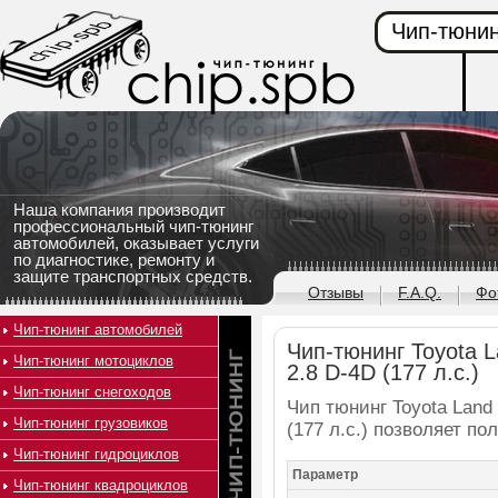
Чип-тюнин
Наша компания производит
профессиональный чип-тюнинг
автомобилей, оказывает услуги
по диагностике, ремонту и
защите транспортных средств.
Отзывы
F.A.Q.
Фо
Чип-тюнинг автомобилей
Чип-тюнинг Toyota L
Чип-тюнинг мотоциклов
2.8 D-4D (177 л.с.)
Чип-тюнинг снегоходов
Чип тюнинг Toyota Land 
Чип-тюнинг грузовиков
(177 л.с.) позволяет п
Чип-тюнинг гидроциклов
Параметр
Чип-тюнинг квадроциклов