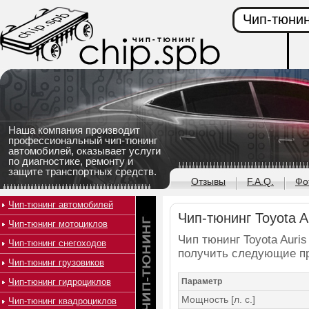
Чип-тюнин
Наша компания производит
профессиональный чип-тюнинг
автомобилей, оказывает услуги
по диагностике, ремонту и
защите транспортных средств.
Отзывы
F.A.Q.
Фо
Чип-тюнинг автомобилей
Чип-тюнинг Toyota Au
Чип-тюнинг мотоциклов
Чип тюнинг Toyota Auris
Чип-тюнинг снегоходов
получить следующие п
Чип-тюнинг грузовиков
Чип-тюнинг гидроциклов
Параметр
Мощность [л. с.]
Чип-тюнинг квадроциклов