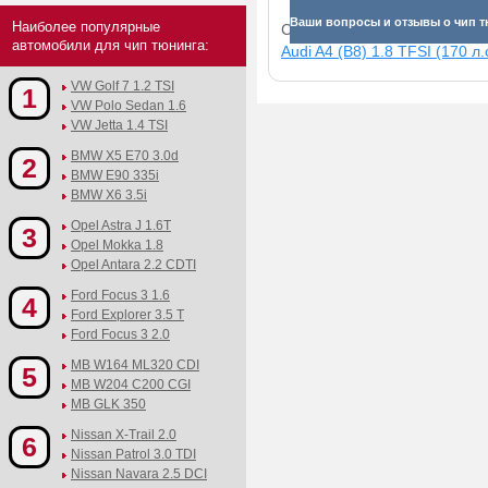
Ваши вопросы и отзывы о чип тю
Наиболее популярные
Смотрите прибавки для раз
автомобили для чип тюнинга:
Audi A4 (B8) 1.8 TFSI (170 л.
VW Golf 7 1.2 TSI
1
VW Polo Sedan 1.6
VW Jetta 1.4 TSI
BMW X5 E70 3.0d
2
BMW E90 335i
BMW X6 3.5i
Opel Astra J 1.6T
3
Opel Mokka 1.8
Opel Antara 2.2 CDTI
Ford Focus 3 1.6
4
Ford Explorer 3.5 T
Ford Focus 3 2.0
MB W164 ML320 CDI
5
MB W204 C200 CGI
MB GLK 350
Nissan X-Trail 2.0
6
Nissan Patrol 3.0 TDI
Nissan Navara 2.5 DCI