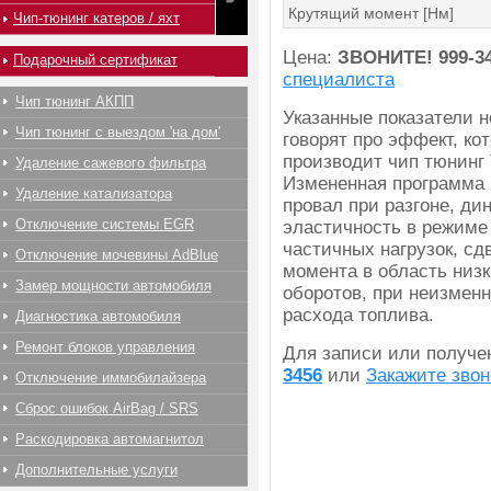
Крутящий момент [Нм]
Чип-тюнинг катеров / яхт
Цена:
ЗВОНИТЕ!
999-3
Подарочный сертификат
специалиста
Чип тюнинг АКПП
Указанные показатели 
Чип тюнинг с выездом 'на дом'
говорят про эффект, ко
производит чип тюнинг T
Удаление сажевого фильтра
Измененная программа 
Удаление катализатора
провал при разгоне, ди
Отключение системы EGR
эластичность в режиме
частичных нагрузок, сд
Отключение мочевины AdBlue
момента в область низк
Замер мощности автомобиля
оборотов, при неизмен
расхода топлива.
Диагностика автомобиля
Ремонт блоков управления
Для записи или получ
3456
или
Закажите звон
Отключение иммобилайзера
Сброс ошибок AirBag / SRS
Раскодировка автомагнитол
Дополнительные услуги