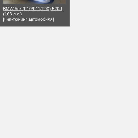
BMW 5er (F10/F11/F90) 520d
(163 л.с.)
[чип-тюнинг автомобиля]