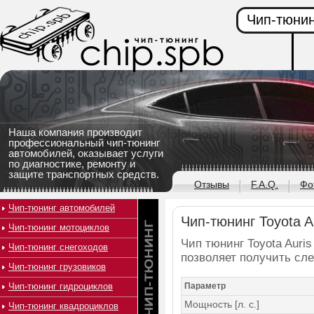
Чип-тюнин
Наша компания производит
профессиональный чип-тюнинг
автомобилей, оказывает услуги
по диагностике, ремонту и
защите транспортных средств.
Отзывы
F.A.Q.
Фо
Чип-тюнинг автомобилей
Чип-тюнинг Toyota Au
Чип-тюнинг мотоциклов
Чип тюнинг Toyota Auris
Чип-тюнинг снегоходов
позволяет получить сл
Чип-тюнинг грузовиков
Чип-тюнинг гидроциклов
Параметр
Мощность [л. с.]
Чип-тюнинг квадроциклов