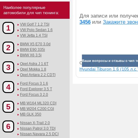
Наиболее популярные
автомобили для чип тюнинга:
Для записи или получ
3456
или
Закажите звон
VW Golf 7 1.2 TSI
1
VW Polo Sedan 1.6
VW Jetta 1.4 TSI
BMW X5 E70 3.0d
2
BMW E90 335i
BMW X6 3.5i
Ваши вопросы и отзывы о чип тю
Смотрите прибавки для раз
Opel Astra J 1.6T
3
Hyundai Tiburon 1.6 (105 л.с.
Opel Mokka 1.8
Opel Antara 2.2 CDTI
Ford Focus 3 1.6
4
Ford Explorer 3.5 T
Ford Focus 3 2.0
MB W164 ML320 CDI
5
MB W204 C200 CGI
MB GLK 350
Nissan X-Trail 2.0
6
Nissan Patrol 3.0 TDI
Nissan Navara 2.5 DCI