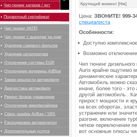
Крутящий момент [Нм]
Чип-тюнинг катеров / яхт
Цена:
ЗВОНИТЕ!
999-3
Подарочный сертификат
специалиста
Чип тюнинг АКПП
Особенности:
Чип тюнинг с выездом 'на дом'
Доступно комплексно
Удаление сажевого фильтра
Возможно отключение
Удаление катализатора
Отключение системы EGR
Чип тюнинг дизельного 
Auris крайне ощутимо м
Отключение мочевины AdBlue
динамические характер
Замер мощности автомобиля
Автомобиль можно сказ
иначе, более того - эт
Диагностика автомобиля
другой автомобиль . К
Ремонт блоков управления
прирост мощности и кр
Отключение иммобилайзера
на всех оборотах, элас
устранение или значит
Сброс ошибок AirBag / SRS
разгоне, включение тур
Раскодировка автомагнитол
четкое переключение пе
вот основные плюсы чип
Дополнительные услуги