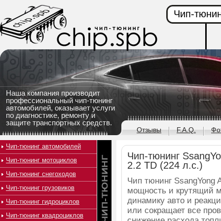
Чип-тюнин
Наша компания производит
профессиональный чип-тюнинг
автомобилей, оказывает услуги
по диагностике, ремонту и
защите транспортных средств.
Отзывы
F.A.Q.
Фо
Чип-тюнинг автомобилей
Чип-тюнинг SsangYo
Чип-тюнинг мотоциклов
2.2 TD (224 л.с.)
Чип-тюнинг снегоходов
Чип тюнинг SsangYong A
Чип-тюнинг грузовиков
мощность и крутящий 
динамику авто и реакци
Чип-тюнинг гидроциклов
или сокращает все про
Чип-тюнинг квадроциклов
снижение расхода топл