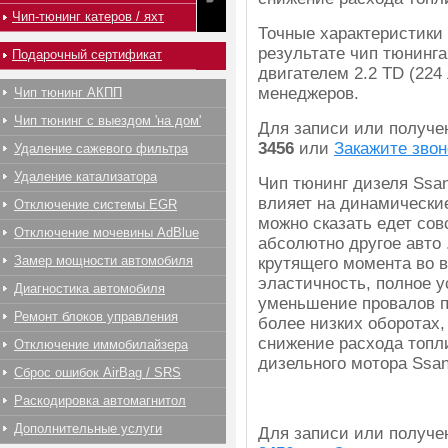
Чип-тюнинг катеров / яхт
Точные характеристики
результате чип тюнинга
Подарочный сертификат
двигателем 2.2 TD (224 
менеджеров.
Чип тюнинг АКПП
Чип тюнинг с выездом 'на дом'
Для записи или получ
3456
или
Закажите звон
Удаление сажевого фильтра
Удаление катализатора
Чип тюнинг дизеля Ssan
влияет на динамически
Отключение системы EGR
можно сказать едет совс
Отключение мочевины AdBlue
абсолютно другое авто
Замер мощности автомобиля
крутящего момента во 
эластичность, полное 
Диагностика автомобиля
уменьшение провалов п
Ремонт блоков управления
более низких оборотах,
снижение расхода топл
Отключение иммобилайзера
дизельного мотора Ssa
Сброс ошибок AirBag / SRS
Раскодировка автомагнитол
Дополнительные услуги
Для записи или получ