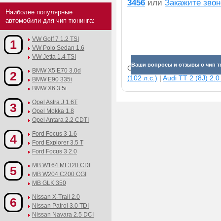
3456
или
Закажите звон
Наиболее популярные
автомобили для чип тюнинга:
VW Golf 7 1.2 TSI
1
VW Polo Sedan 1.6
VW Jetta 1.4 TSI
Ваши вопросы и отзывы о чип т
Смотрите прибавки для раз
BMW X5 E70 3.0d
2
(102 л.с.)
|
Audi TT 2 (8J) 2.0
BMW E90 335i
BMW X6 3.5i
Opel Astra J 1.6T
3
Opel Mokka 1.8
Opel Antara 2.2 CDTI
Ford Focus 3 1.6
4
Ford Explorer 3.5 T
Ford Focus 3 2.0
MB W164 ML320 CDI
5
MB W204 C200 CGI
MB GLK 350
Nissan X-Trail 2.0
6
Nissan Patrol 3.0 TDI
Nissan Navara 2.5 DCI