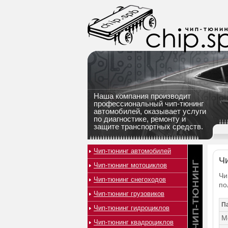
Наша компания производит
профессиональный чип-тюнинг
автомобилей, оказывает услуги
по диагностике, ремонту и
защите транспортных средств.
Чип-тюнинг автомобилей
Чи
Чип-тюнинг мотоциклов
Чи
Чип-тюнинг снегоходов
по
Чип-тюнинг грузовиков
П
Чип-тюнинг гидроциклов
М
Чип-тюнинг квадроциклов