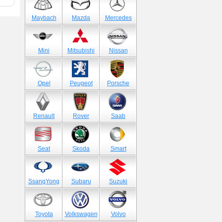
Maybach
Mazda
Mercedes
Mini
Mitsubishi
Nissan
Opel
Peugeot
Porsche
Renault
Rover
Saab
Seat
Skoda
Smart
SsangYong
Subaru
Suzuki
Toyota
Volkswagen
Volvo