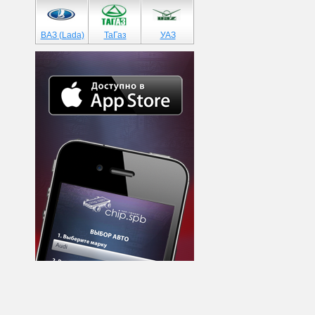
ВАЗ (Lada)
ТаГаз
УАЗ