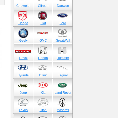
)
Chevrolet
Citroen
Daewoo
Dodge
Fiat
Ford
Geely
GMC
GreatWall
Haval
Honda
Hummer
Hyundai
Infiniti
Jaguar
Jeep
Kia
Land Rover
Lexus
Lifan
Maserati