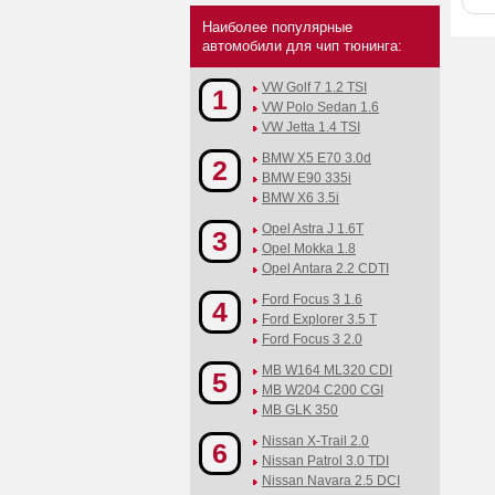
Наиболее популярные
автомобили для чип тюнинга:
VW Golf 7 1.2 TSI
1
VW Polo Sedan 1.6
VW Jetta 1.4 TSI
BMW X5 E70 3.0d
2
BMW E90 335i
BMW X6 3.5i
Opel Astra J 1.6T
3
Opel Mokka 1.8
Opel Antara 2.2 CDTI
Ford Focus 3 1.6
4
Ford Explorer 3.5 T
Ford Focus 3 2.0
MB W164 ML320 CDI
5
MB W204 C200 CGI
MB GLK 350
Nissan X-Trail 2.0
6
Nissan Patrol 3.0 TDI
Nissan Navara 2.5 DCI