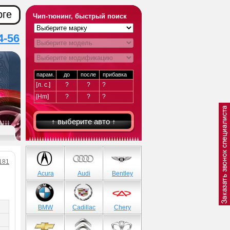
рге
Чип-тюнинг, быстрый поиск
4-56
парам.
до
после
прибавка
[л. с.]
?
?
?
[Hm]
?
?
?
↑ выберите авто ↑
181
Acura
Audi
Bentley
BMW
Cadillac
Chery
)