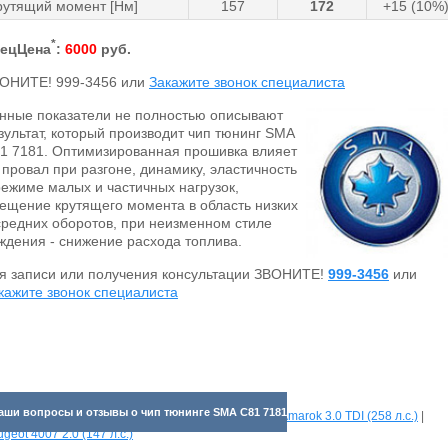
рутящий момент [Нм]
157
172
+15 (10%
*
ецЦена
:
6000
руб.
ВОНИТЕ!
999-3456
или
Закажите звонок специалиста
нные показатели не полностью описывают
зультат, который производит чип тюнинг SMA
1 7181. Оптимизированная прошивка влияет
 провал при разгоне, динамику, эластичность
режиме малых и частичных нагрузок,
ещение крутящего момента в область низких
средних оборотов, при неизменном стиле
ждения - снижение расхода топлива.
я записи или получения консультации ЗВОНИТЕ!
999-3456
или
кажите звонок специалиста
аши вопросы и отзывы о чип тюнинге SMA C81 7181
отрите прибавки для разных машин:
Volkswagen Amarok 3.0 TDI (258 л.с.)
|
geot 4007 2.0 (147 л.с.)