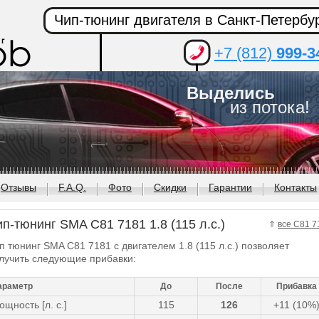
Чип-тюнинг двигателя в Санкт-Петербу
+7 (812)
999-3
Выделись
из потока!
Отзывы
F.A.Q.
Фото
Скидки
Гарантии
Контакты
п-тюнинг SMA C81 7181 1.8 (115 л.с.)
⇑
все C81 7
п тюнинг SMA C81 7181 с двигателем 1.8 (115 л.с.) позволяет
лучить следующие прибавки:
араметр
До
После
Прибавка
ощность [л. с.]
115
126
+11 (10%