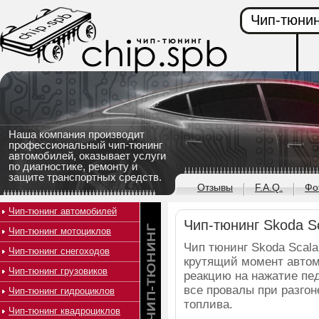
Чип-тюнин
Наша компания производит
профессиональный чип-тюнинг
автомобилей, оказывает услуги
по диагностике, ремонту и
защите транспортных средств.
Отзывы
F.A.Q.
Фо
Чип-тюнинг автомобилей
Чип-тюнинг Skoda Sca
Чип-тюнинг мотоциклов
Чип тюнинг Skoda Scal
Чип-тюнинг снегоходов
крутящий момент автом
Чип-тюнинг грузовиков
реакцию на нажатие пед
все провалы при разго
Чип-тюнинг гидроциклов
топлива.
Чип-тюнинг квадроциклов