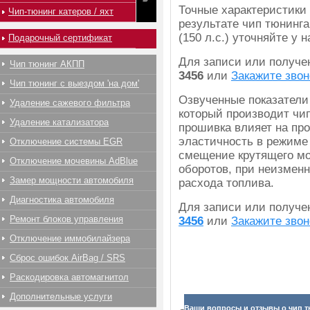
Точные характеристики
Чип-тюнинг катеров / яхт
результате чип тюнинга
(150 л.с.) уточняйте у
Подарочный сертификат
Для записи или получ
Чип тюнинг АКПП
3456
или
Закажите звон
Чип тюнинг с выездом 'на дом'
Озвученные показатели
Удаление сажевого фильтра
который производит чип
Удаление катализатора
прошивка влияет на про
эластичность в режиме
Отключение системы EGR
смещение крутящего мо
Отключение мочевины AdBlue
оборотов, при неизмен
Замер мощности автомобиля
расхода топлива.
Диагностика автомобиля
Для записи или получ
Ремонт блоков управления
3456
или
Закажите звон
Отключение иммобилайзера
Сброс ошибок AirBag / SRS
Раскодировка автомагнитол
Дополнительные услуги
Ваши вопросы и отзывы о чип т