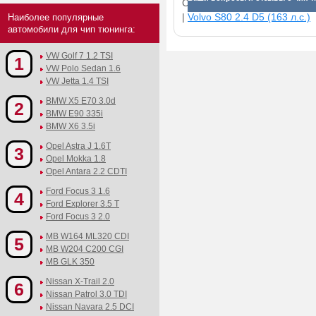
Смотрите прибавки для раз
|
Volvo S80 2.4 D5 (163 л.с.)
Наиболее популярные
автомобили для чип тюнинга:
VW Golf 7 1.2 TSI
1
VW Polo Sedan 1.6
VW Jetta 1.4 TSI
BMW X5 E70 3.0d
2
BMW E90 335i
BMW X6 3.5i
Opel Astra J 1.6T
3
Opel Mokka 1.8
Opel Antara 2.2 CDTI
Ford Focus 3 1.6
4
Ford Explorer 3.5 T
Ford Focus 3 2.0
MB W164 ML320 CDI
5
MB W204 C200 CGI
MB GLK 350
Nissan X-Trail 2.0
6
Nissan Patrol 3.0 TDI
Nissan Navara 2.5 DCI