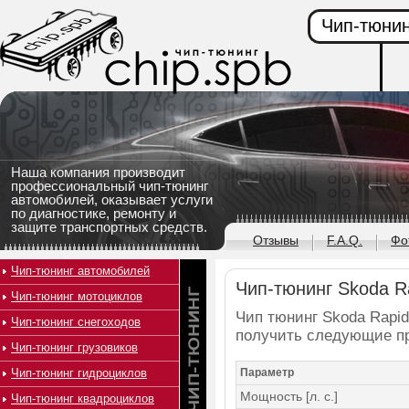
Чип-тюнин
Наша компания производит
профессиональный чип-тюнинг
автомобилей, оказывает услуги
по диагностике, ремонту и
защите транспортных средств.
Отзывы
F.A.Q.
Фо
Чип-тюнинг автомобилей
Чип-тюнинг Skoda Rap
Чип-тюнинг мотоциклов
Чип тюнинг Skoda Rapid 
Чип-тюнинг снегоходов
получить следующие п
Чип-тюнинг грузовиков
Чип-тюнинг гидроциклов
Параметр
Мощность [л. с.]
Чип-тюнинг квадроциклов