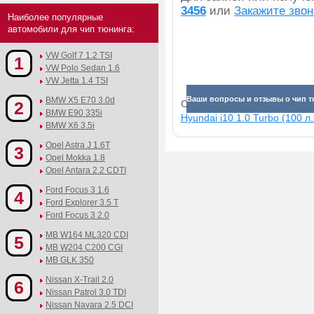
3456
или
Закажите звон
Наиболее популярные
автомобили для чип тюнинга:
VW Golf 7 1.2 TSI
1
VW Polo Sedan 1.6
VW Jetta 1.4 TSI
Ваши вопросы и отзывы о чип т
BMW X5 E70 3.0d
2
Смотрите прибавки для раз
BMW E90 335i
Hyundai i10 1.0 Turbo (100 л.
BMW X6 3.5i
Opel Astra J 1.6T
3
Opel Mokka 1.8
Opel Antara 2.2 CDTI
Ford Focus 3 1.6
4
Ford Explorer 3.5 T
Ford Focus 3 2.0
MB W164 ML320 CDI
5
MB W204 C200 CGI
MB GLK 350
Nissan X-Trail 2.0
6
Nissan Patrol 3.0 TDI
Nissan Navara 2.5 DCI