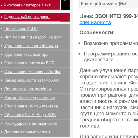
Крутящий момент [Нм]
Чип-тюнинг катеров / яхт
Цена:
ЗВОНИТЕ!
999-3
Подарочный сертификат
специалиста
Чип тюнинг АКПП
Особенности:
Чип тюнинг с выездом 'на дом'
Возможно программно
Удаление сажевого фильтра
Программирование ос
Удаление катализатора
диагностики
Отключение системы EGR
Данные улучшения пара
Отключение мочевины AdBlue
хорошо описывают резу
Замер мощности автомобиля
создает чип тюнинг Sko
Оптимизированная прош
Диагностика автомобиля
провал при разгоне, ди
Ремонт блоков управления
эластичность в режиме
Отключение иммобилайзера
частичных нагрузок, с
крутящего момента в об
Сброс ошибок AirBag / SRS
средних оборотов, так
Раскодировка автомагнитол
топлива.
Дополнительные услуги
Для записи или получ