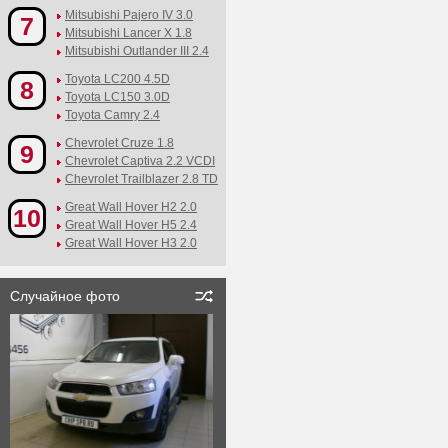
Mitsubishi Pajero IV 3.0
7
Mitsubishi Lancer X 1.8
Mitsubishi Outlander III 2.4
Toyota LC200 4.5D
8
Toyota LC150 3.0D
Toyota Camry 2.4
Chevrolet Cruze 1.8
9
Chevrolet Captiva 2.2 VCDI
Chevrolet Trailblazer 2.8 TD
Great Wall Hover H2 2.0
10
Great Wall Hover H5 2.4
Great Wall Hover H3 2.0
Случайное фото