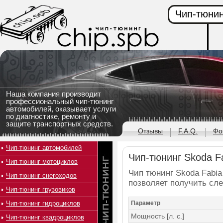
Чип-тюнин
Наша компания производит
профессиональный чип-тюнинг
автомобилей, оказывает услуги
по диагностике, ремонту и
защите транспортных средств.
Отзывы
F.A.Q.
Фо
Чип-тюнинг автомобилей
Чип-тюнинг Skoda Fab
Чип-тюнинг мотоциклов
Чип тюнинг Skoda Fabia 
Чип-тюнинг снегоходов
позволяет получить сл
Чип-тюнинг грузовиков
Чип-тюнинг гидроциклов
Параметр
Мощность [л. с.]
Чип-тюнинг квадроциклов