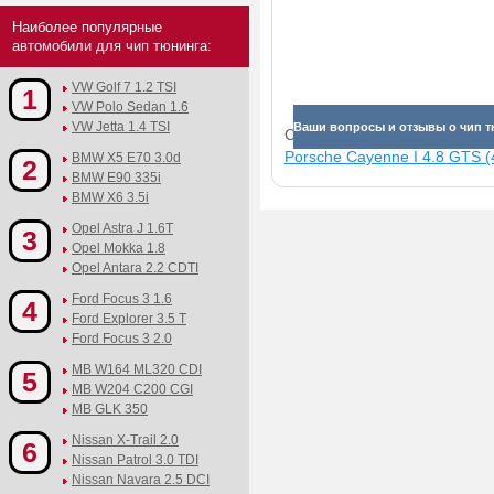
Наиболее популярные
автомобили для чип тюнинга:
VW Golf 7 1.2 TSI
1
VW Polo Sedan 1.6
VW Jetta 1.4 TSI
Ваши вопросы и отзывы о чип т
Смотрите прибавки для раз
Porsche Cayenne I 4.8 GTS (4
BMW X5 E70 3.0d
2
BMW E90 335i
BMW X6 3.5i
Opel Astra J 1.6T
3
Opel Mokka 1.8
Opel Antara 2.2 CDTI
Ford Focus 3 1.6
4
Ford Explorer 3.5 T
Ford Focus 3 2.0
MB W164 ML320 CDI
5
MB W204 C200 CGI
MB GLK 350
Nissan X-Trail 2.0
6
Nissan Patrol 3.0 TDI
Nissan Navara 2.5 DCI