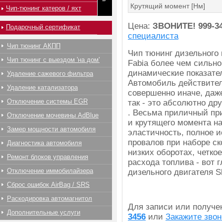
Крутящий момент [Нм]
Чип-тюнинг катеров / яхт
Цена:
ЗВОНИТЕ!
999-3
Подарочный сертификат
специалиста
Чип тюнинг АКПП
Чип тюнинг дизельного
Чип тюнинг с выездом 'на дом'
Fabia более чем сильно
динамические показател
Удаление сажевого фильтра
Автомобиль действител
Удаление катализатора
совершенно иначе, даж
Отключение системы EGR
так - это абсолютно др
. Весьма приличный пр
Отключение мочевины AdBlue
и крутящего момента на
Замер мощности автомобиля
эластичность, полное 
провалов при наборе ск
Диагностика автомобиля
низких оборотах, четко
Ремонт блоков управления
расхода топлива - вот
Отключение иммобилайзера
дизельного двигателя S
Сброс ошибок AirBag / SRS
Раскодировка автомагнитол
Для записи или получ
Дополнительные услуги
3456
или
Закажите звон