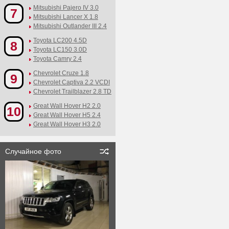
Mitsubishi Pajero IV 3.0
7
Mitsubishi Lancer X 1.8
Mitsubishi Outlander III 2.4
Toyota LC200 4.5D
8
Toyota LC150 3.0D
Toyota Camry 2.4
Chevrolet Cruze 1.8
9
Chevrolet Captiva 2.2 VCDI
Chevrolet Trailblazer 2.8 TD
Great Wall Hover H2 2.0
10
Great Wall Hover H5 2.4
Great Wall Hover H3 2.0
Случайное фото