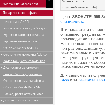
Мощность [л. с.]
Чип-тюнинг катеров / яхт
Крутящий момент [Нм]
Подарочный сертификат
Цена:
ЗВОНИТЕ!
999-3
специалиста
Чип тюнинг АКПП
Чип тюнинг с выездом 'на дом'
Эти показатели не пол
описывают результат, 
Удаление сажевого фильтра
производит чип тюнинг Se
Удаление катализатора
Настроенная прошивка 
Отключение системы EGR
при разгоне, динамику,
режиме малых и частич
Отключение мочевины AdBlue
смещение крутящего мо
Замер мощности автомобиля
низких и средних оборо
неизменном стиле вожд
Диагностика автомобиля
Ремонт блоков управления
Для записи или получ
3456
или
Закажите звон
Отключение иммобилайзера
Сброс ошибок AirBag / SRS
Раскодировка автомагнитол
Дополнительные услуги