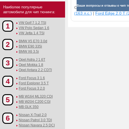
Ваши вопросы и отзывы о чип тюни
Наиболее популярные
Смотрите прибавки для раз
автомобили для чип тюнинга:
(163 л.с.)
|
Ford Edge 2.0 T (2
VW Golf 7 1.2 TSI
1
VW Polo Sedan 1.6
VW Jetta 1.4 TSI
BMW X5 E70 3.0d
2
BMW E90 335i
BMW X6 3.5i
Opel Astra J 1.6T
3
Opel Mokka 1.8
Opel Antara 2.2 CDTI
Ford Focus 3 1.6
4
Ford Explorer 3.5 T
Ford Focus 3 2.0
MB W164 ML320 CDI
5
MB W204 C200 CGI
MB GLK 350
Nissan X-Trail 2.0
6
Nissan Patrol 3.0 TDI
Nissan Navara 2.5 DCI