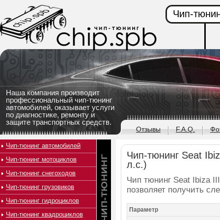
Чип-тюнин
Наша компания производит
профессиональный чип-тюнинг
автомобилей, оказывает услуги
по диагностике, ремонту и
защите транспортных средств.
Отзывы
F.A.Q.
Фо
Чип-тюнинг автомобилей
Чип-тюнинг Seat Ibiza
Чип-тюнинг мотоциклов
л.с.)
Чип-тюнинг снегоходов
Чип тюнинг Seat Ibiza II
Чип-тюнинг грузовиков
позволяет получить сл
Чип-тюнинг гидроциклов
Параметр
Чип-тюнинг квадроциклов