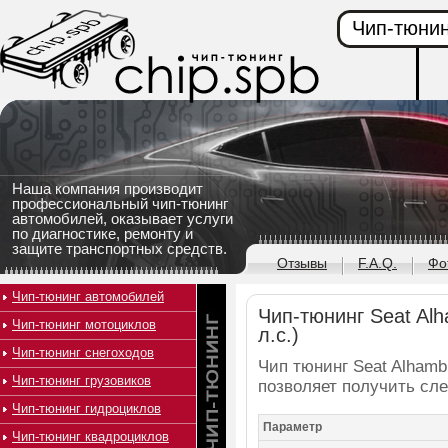
Чип-тюнин
Наша компания производит
профессиональный чип-тюнинг
автомобилей, оказывает услуги
по диагностике, ремонту и
защите транспортных средств.
Отзывы
F.A.Q.
Фо
Чип-тюнинг автомобилей
Чип-тюнинг Seat Alh
Чип-тюнинг мотоциклов
л.с.)
Чип-тюнинг снегоходов
Чип тюнинг Seat Alhambr
Чип-тюнинг грузовиков
позволяет получить сл
Чип-тюнинг гидроциклов
Параметр
Чип-тюнинг квадроциклов