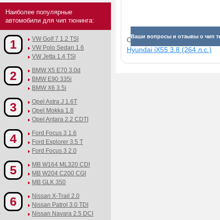
Наиболее популярные
автомобили для чип тюнинга:
Ваши вопросы и отзывы о чип т
VW Golf 7 1.2 TSI
Смотрите прибавки для раз
1
VW Polo Sedan 1.6
Hyundai iX55 3.8 (264 л.с.)
VW Jetta 1.4 TSI
BMW X5 E70 3.0d
2
BMW E90 335i
BMW X6 3.5i
Opel Astra J 1.6T
3
Opel Mokka 1.8
Opel Antara 2.2 CDTI
Ford Focus 3 1.6
4
Ford Explorer 3.5 T
Ford Focus 3 2.0
MB W164 ML320 CDI
5
MB W204 C200 CGI
MB GLK 350
Nissan X-Trail 2.0
6
Nissan Patrol 3.0 TDI
Nissan Navara 2.5 DCI