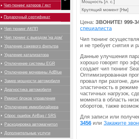
Мощность [л. с.]
Чип-тюнинг катеров / яхт
Крутящий момент [Нм]
Подарочный сертификат
Цена:
ЗВОНИТЕ!
999-3
специалиста
Чип тюнинг АКПП
Чип тюнинг с выездом 'на дом'
Чип тюнинг осуществля
и не требует снятия и 
Удаление сажевого фильтра
Удаление катализатора
Данные улучшения пара
хорошо говорят про эфф
Отключение системы EGR
создает чип тюнинг Sea
Отключение мочевины AdBlue
Оптимизированная прог
провал при разгоне, ди
Замер мощности автомобиля
эластичность в режиме
Диагностика автомобиля
частичных нагрузок, сд
Ремонт блоков управления
момента в область низк
оборотов, также возмож
Отключение иммобилайзера
Сброс ошибок AirBag / SRS
Для записи или получ
3456
или
Закажите звон
Раскодировка автомагнитол
Дополнительные услуги