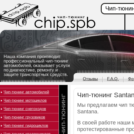
Чип-тюнин
Наша компания производит
профессиональный чип-тюнинг
автомобилей, оказывает услуги
по диагностике, ремонту и
защите транспортных средств.
Отзывы
F.A.Q.
Фо
Чип-тюнинг автомобилей
Чип-тюнинг Santa
Чип-тюнинг мотоциклов
Мы предлагаем чип т
Чип-тюнинг снегоходов
Santana.
Чип-тюнинг грузовиков
В своей работе наши 
Чип-тюнинг гидроциклов
протестированные пр
Чип-тюнинг квадроциклов