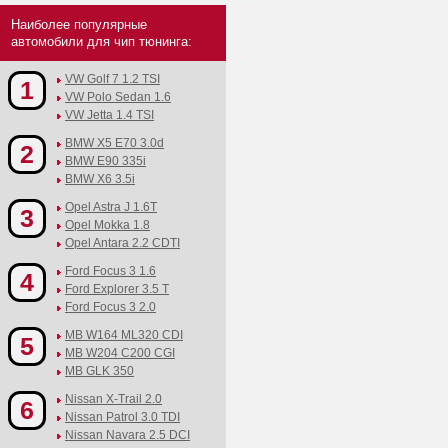
Наиболее популярные
автомобили для чип тюнинга:
VW Golf 7 1.2 TSI
1
VW Polo Sedan 1.6
VW Jetta 1.4 TSI
BMW X5 E70 3.0d
2
BMW E90 335i
BMW X6 3.5i
Opel Astra J 1.6T
3
Opel Mokka 1.8
Opel Antara 2.2 CDTI
Ford Focus 3 1.6
4
Ford Explorer 3.5 T
Ford Focus 3 2.0
MB W164 ML320 CDI
5
MB W204 C200 CGI
MB GLK 350
Nissan X-Trail 2.0
6
Nissan Patrol 3.0 TDI
Nissan Navara 2.5 DCI