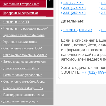
1.8 (122 л.с.)
1.8
Чип-тюнинг катеров / яхт
2.0T (175 л.с.)
2.0
2.8T (250 л.с.)
2.8
Подарочный сертификат
Дизельные:
Чип тюнинг АКПП
Чип тюнинг с выездом 'на дом'
1.9 CDTI (150 л.с.)
1.9
Удаление сажевого фильтра
Если в списке нет Ва
Удаление катализатора
Сааб , пожалуйста, свя
Отключение системы EGR
информации о возможно
наполнению сайта и ра
Отключение мочевины AdBlue
автомобилей ведется п
Замер мощности автомобиля
Хотите сделать чип тюн
Диагностика автомобиля
ЗВОНИТЕ!
+7 (812) 999
Ремонт блоков управления
Отключение иммобилайзера
Сброс ошибок AirBag / SRS
Раскодировка автомагнитол
Дополнительные услуги