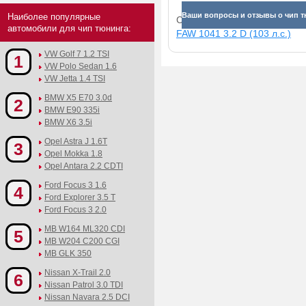
Ваши вопросы и отзывы о чип т
Наиболее популярные
Смотрите прибавки для раз
автомобили для чип тюнинга:
FAW 1041 3.2 D (103 л.с.)
VW Golf 7 1.2 TSI
1
VW Polo Sedan 1.6
VW Jetta 1.4 TSI
BMW X5 E70 3.0d
2
BMW E90 335i
BMW X6 3.5i
Opel Astra J 1.6T
3
Opel Mokka 1.8
Opel Antara 2.2 CDTI
Ford Focus 3 1.6
4
Ford Explorer 3.5 T
Ford Focus 3 2.0
MB W164 ML320 CDI
5
MB W204 C200 CGI
MB GLK 350
Nissan X-Trail 2.0
6
Nissan Patrol 3.0 TDI
Nissan Navara 2.5 DCI