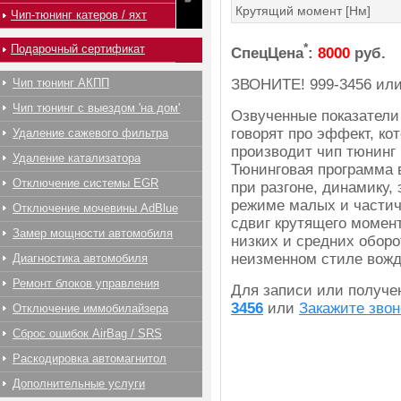
Крутящий момент [Нм]
Чип-тюнинг катеров / яхт
*
Подарочный сертификат
СпецЦена
:
8000
руб.
ЗВОНИТЕ!
999-3456
ил
Чип тюнинг АКПП
Чип тюнинг с выездом 'на дом'
Озвученные показатели
говорят про эффект, ко
Удаление сажевого фильтра
производит чип тюнинг 
Удаление катализатора
Тюнинговая программа 
Отключение системы EGR
при разгоне, динамику,
режиме малых и частич
Отключение мочевины AdBlue
сдвиг крутящего момент
Замер мощности автомобиля
низких и средних оборо
неизменном стиле вожд
Диагностика автомобиля
Ремонт блоков управления
Для записи или получ
3456
или
Закажите звон
Отключение иммобилайзера
Сброс ошибок AirBag / SRS
Раскодировка автомагнитол
Дополнительные услуги