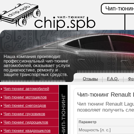
Чип-тюнин
Наша компания производит
профессиональный чип-тюнинг
автомобилей, оказывает услуги
по диагностике, ремонту и
защите транспортных средств.
Отзывы
F.A.Q.
Фо
Чип-тюнинг автомобилей
Чип-тюнинг Renault L
Чип-тюнинг мотоциклов
Чип тюнинг Renault Lagu
Чип-тюнинг снегоходов
позволяет получить сл
Чип-тюнинг грузовиков
Чип-тюнинг гидроциклов
Параметр
Мощность [л. с.]
Чип-тюнинг квадроциклов