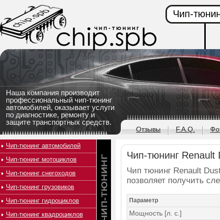
Чип-тюнин
Наша компания производит
профессиональный чип-тюнинг
автомобилей, оказывает услуги
по диагностике, ремонту и
защите транспортных средств.
Отзывы
F.A.Q.
Фо
Чип-тюнинг автомобилей
Чип-тюнинг Renault D
Чип-тюнинг мотоциклов
Чип тюнинг Renault Dust
Чип-тюнинг снегоходов
позволяет получить сл
Чип-тюнинг грузовиков
Чип-тюнинг гидроциклов
Параметр
Мощность [л. с.]
Чип-тюнинг квадроциклов