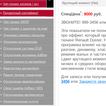
Крутящий момент [Нм]
Чип-тюнинг катеров / яхт
*
Подарочный сертификат
СпецЦена
:
8000
руб.
ЗВОНИТЕ!
999-3456
ил
Чип тюнинг АКПП
Чип тюнинг с выездом 'на дом'
Эти показатели не полн
про эффект, который п
Удаление сажевого фильтра
тюнинг Renault Duster.
Удаление катализатора
программа влияет на пр
Отключение системы EGR
разгоне, динамику, эла
режиме малых и частич
Отключение мочевины AdBlue
сдвиг крутящего момент
Замер мощности автомобиля
низких и средних оборо
неизменном стиле вожд
Диагностика автомобиля
Ремонт блоков управления
Для записи или получ
3456
или
Закажите звон
Отключение иммобилайзера
Сброс ошибок AirBag / SRS
Раскодировка автомагнитол
Дополнительные услуги