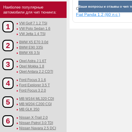
Ваши вопросы и отзывы о чип тю
Наиболее популярные
Смотрите прибавки для раз
автомобили для чип тюнинга:
Fiat Panda 1.2 (60 л.с.)
VW Golf 7 1.2 TSI
1
VW Polo Sedan 1.6
VW Jetta 1.4 TSI
BMW X5 E70 3.0d
2
BMW E90 335i
BMW X6 3.5i
Opel Astra J 1.6T
3
Opel Mokka 1.8
Opel Antara 2.2 CDTI
Ford Focus 3 1.6
4
Ford Explorer 3.5 T
Ford Focus 3 2.0
MB W164 ML320 CDI
5
MB W204 C200 CGI
MB GLK 350
Nissan X-Trail 2.0
6
Nissan Patrol 3.0 TDI
Nissan Navara 2.5 DCI