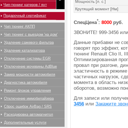
Мощность [л. с.]
Чип-тюнинг катеров / яхт
Крутящий момент [Нм]
Подарочный сертификат
*
СпецЦена
:
8000
руб.
Чип тюнинг АКПП
ЗВОНИТЕ!
999-3456
ил
Чип тюнинг с выездом 'на дом'
Данные прибавки не со
Удаление сажевого фильтра
говорят про эффект, ко
Удаление катализатора
тюнинг Renault Clio II, III
Отключение системы EGR
Оптимизированная прог
провал при разгоне, ди
Отключение мочевины AdBlue
эластичность в режиме
Замер мощности автомобиля
частичных нагрузок, сд
момента в область низк
Диагностика автомобиля
оборотов, возможно по
Ремонт блоков управления
Для записи или получ
Отключение иммобилайзера
3456
или
Закажите звон
Сброс ошибок AirBag / SRS
Раскодировка автомагнитол
Дополнительные услуги