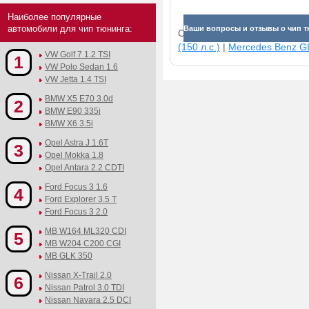
Наиболее популярные
автомобили для чип тюнинга:
Ваши вопросы и отзывы о чип тюнин
Смотрите прибавки для раз
(150 л.с.)
|
Mercedes Benz GL
VW Golf 7 1.2 TSI
1
VW Polo Sedan 1.6
VW Jetta 1.4 TSI
BMW X5 E70 3.0d
2
BMW E90 335i
BMW X6 3.5i
Opel Astra J 1.6T
3
Opel Mokka 1.8
Opel Antara 2.2 CDTI
Ford Focus 3 1.6
4
Ford Explorer 3.5 T
Ford Focus 3 2.0
MB W164 ML320 CDI
5
MB W204 C200 CGI
MB GLK 350
Nissan X-Trail 2.0
6
Nissan Patrol 3.0 TDI
Nissan Navara 2.5 DCI