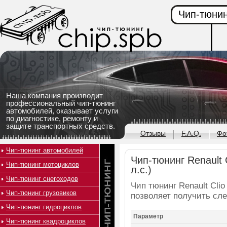
Чип-тюнин
Наша компания производит
профессиональный чип-тюнинг
автомобилей, оказывает услуги
по диагностике, ремонту и
защите транспортных средств.
Отзывы
F.A.Q.
Фо
Чип-тюнинг автомобилей
Чип-тюнинг Renault Cli
Чип-тюнинг мотоциклов
л.с.)
Чип-тюнинг снегоходов
Чип тюнинг Renault Clio I
Чип-тюнинг грузовиков
позволяет получить сл
Чип-тюнинг гидроциклов
Параметр
Чип-тюнинг квадроциклов