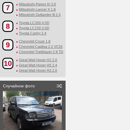
Mitsubishi Pajero IV 3.0
7
Mitsubishi Lancer X 1.8
Mitsubishi Outlander III 2.4
Toyota LC200 4.5D
8
Toyota LC150 3.0D
Toyota Camry 2.4
Chevrolet Cruze 1.8
9
Chevrolet Captiva 2.2 VCDI
Chevrolet Trailblazer 2.8 TD
Great Wall Hover H2 2.0
10
Great Wall Hover H5 2.4
Great Wall Hover H3 2.0
Случайное фото