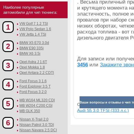
. Весьма приличный пр
Наиболее популярные
и крутящего момента на
автомобили для чип тюнинга:
эластичность, полное 
провалов при наборе ск
VW Golf 7 1.2 TSI
1
низких оборотах, четко
VW Polo Sedan 1.6
расхода топлива - вот
VW Jetta 1.4 TSI
дизельного двигателя P
BMW X5 E70 3.0d
2
BMW E90 335i
BMW X6 3.5i
Для записи или получ
Opel Astra J 1.6T
3
3456
или
Закажите звон
Opel Mokka 1.8
Opel Antara 2.2 CDTI
Ford Focus 3 1.6
4
Ford Explorer 3.5 T
Ford Focus 3 2.0
MB W164 ML320 CDI
5
Ваши вопросы и отзывы о чип тю
Смотрите прибавки для раз
MB W204 C200 CGI
Audi S5 3.0 TFSI (333 л.с.)
MB GLK 350
Nissan X-Trail 2.0
6
Nissan Patrol 3.0 TDI
Nissan Navara 2.5 DCI