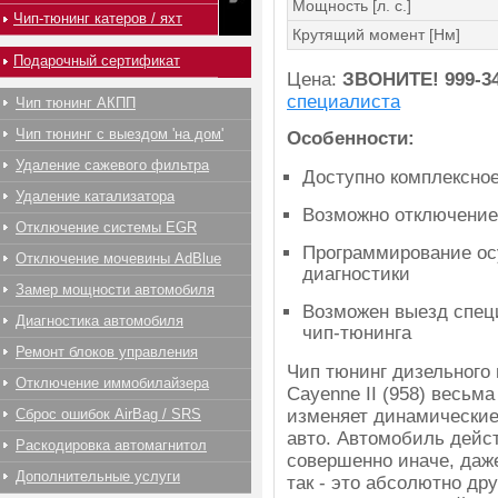
Мощность [л. с.]
Чип-тюнинг катеров / яхт
Крутящий момент [Нм]
Подарочный сертификат
Цена:
ЗВОНИТЕ!
999-3
специалиста
Чип тюнинг АКПП
Чип тюнинг с выездом 'на дом'
Особенности:
Удаление сажевого фильтра
Доступно комплексно
Удаление катализатора
Возможно отключение
Отключение системы EGR
Программирование ос
Отключение мочевины AdBlue
диагностики
Замер мощности автомобиля
Возможен выезд спец
Диагностика автомобиля
чип-тюнинга
Ремонт блоков управления
Чип тюнинг дизельного
Отключение иммобилайзера
Cayenne II (958) весьм
Сброс ошибок AirBag / SRS
изменяет динамические
авто. Автомобиль дейс
Раскодировка автомагнитол
совершенно иначе, даж
Дополнительные услуги
так - это абсолютно др