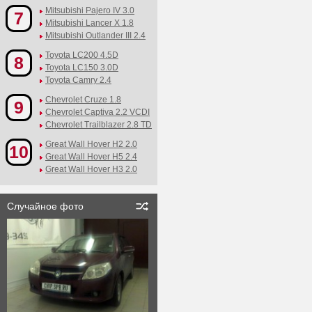
Mitsubishi Pajero IV 3.0
7
Mitsubishi Lancer X 1.8
Mitsubishi Outlander III 2.4
Toyota LC200 4.5D
8
Toyota LC150 3.0D
Toyota Camry 2.4
Chevrolet Cruze 1.8
9
Chevrolet Captiva 2.2 VCDI
Chevrolet Trailblazer 2.8 TD
Great Wall Hover H2 2.0
10
Great Wall Hover H5 2.4
Great Wall Hover H3 2.0
Случайное фото