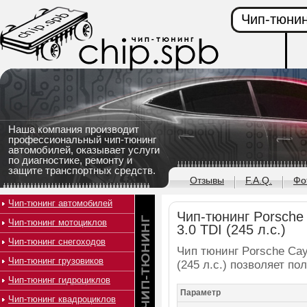
Чип-тюнин
Наша компания производит
профессиональный чип-тюнинг
автомобилей, оказывает услуги
по диагностике, ремонту и
защите транспортных средств.
Отзывы
F.A.Q.
Фо
Чип-тюнинг автомобилей
Чип-тюнинг Porsche 
Чип-тюнинг мотоциклов
3.0 TDI (245 л.с.)
Чип-тюнинг снегоходов
Чип тюнинг Porsche Caye
Чип-тюнинг грузовиков
(245 л.с.) позволяет п
Чип-тюнинг гидроциклов
Параметр
Чип-тюнинг квадроциклов