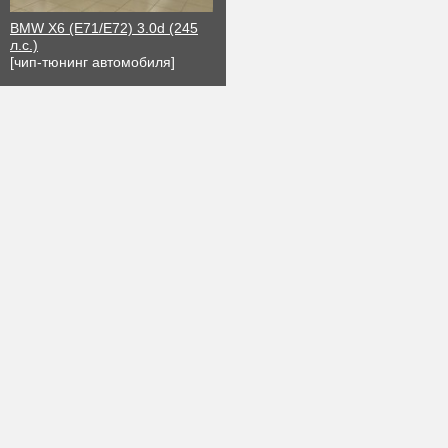
BMW X6 (E71/E72) 3.0d (245
л.с.)
[чип-тюнинг автомобиля]