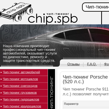
Чип-тюнин
Наша компания производит
профессиональный чип-тюнинг
автомобилей, оказывает услуги
по диагностике, ремонту и
защите транспортных средств.
Отзывы
F.A.Q.
Фо
Чип-тюнинг автомобилей
Чип-тюнинг Porsche 
Чип-тюнинг мотоциклов
(520 л.с.)
Чип-тюнинг снегоходов
Чип тюнинг Porsche 911 
Чип-тюнинг грузовиков
л.с.) позволяет получи
Чип-тюнинг гидроциклов
Параметр
Чип-тюнинг квадроциклов