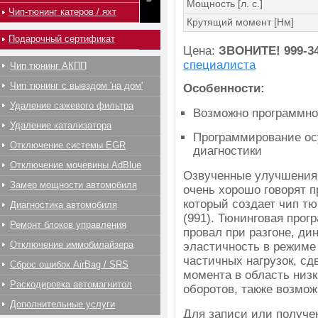
Мощность [л. с.]
Чип-тюнинг катеров / яхт
Крутящий момент [Нм]
Подарочный сертификат
Цена:
ЗВОНИТЕ!
999-3
специалиста
Чип тюнинг АКПП
Чип тюнинг с выездом 'на дом'
Особенности:
Удаление сажевого фильтра
Возможно программно
Удаление катализатора
Программирование ос
Отключение системы EGR
диагностики
Отключение мочевины AdBlue
Озвученные улучшения
Замер мощности автомобиля
очень хорошо говорят п
который создает чип тю
Диагностика автомобиля
(991). Тюнинговая прог
Ремонт блоков управления
провал при разгоне, ди
Отключение иммобилайзера
эластичность в режиме
частичных нагрузок, сд
Сброс ошибок AirBag / SRS
момента в область низк
Раскодировка автомагнитол
оборотов, также возмож
Дополнительные услуги
Для записи или получ