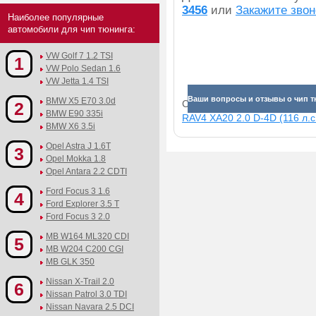
3456
или
Закажите звон
Наиболее популярные
автомобили для чип тюнинга:
VW Golf 7 1.2 TSI
1
VW Polo Sedan 1.6
VW Jetta 1.4 TSI
Ваши вопросы и отзывы о чип тю
BMW X5 E70 3.0d
Смотрите прибавки для раз
2
BMW E90 335i
RAV4 XA20 2.0 D-4D (116 л.с
BMW X6 3.5i
Opel Astra J 1.6T
3
Opel Mokka 1.8
Opel Antara 2.2 CDTI
Ford Focus 3 1.6
4
Ford Explorer 3.5 T
Ford Focus 3 2.0
MB W164 ML320 CDI
5
MB W204 C200 CGI
MB GLK 350
Nissan X-Trail 2.0
6
Nissan Patrol 3.0 TDI
Nissan Navara 2.5 DCI