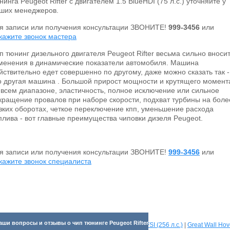
нинга Peugeot Rifter с двигателем 1.5 BlueHDI (75 л.с.) уточняйте у
ших менеджеров.
я записи или получения консультации ЗВОНИТЕ!
999-3456
или
кажите звонок мастера
п тюнинг дизельного двигателя Peugeot Rifter весьма сильно вноси
менения в динамические показатели автомобиля. Машина
йствительно едет совершенно по другому, даже можно сказать так -
о другая машина . Большой прирост мощности и крутящего момент
 всем диапазоне, эластичность, полное исключение или сильное
кращение провалов при наборе скорости, подхват турбины на боле
зких оборотах, четкое переключение кпп, уменьшение расхода
плива - вот главные преимущества чиповки дизеля Peugeot.
я записи или получения консультации ЗВОНИТЕ!
999-3456
или
кажите звонок специалиста
аши вопросы и отзывы о чип тюнинге Peugeot Rifter
отрите прибавки для разных машин:
Audi A1 2.0 TFSI (256 л.с.)
|
Great Wall Hov