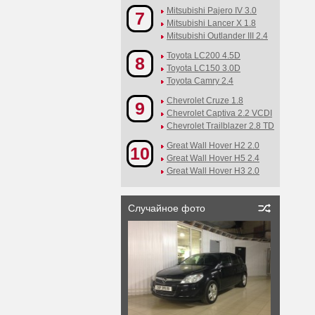
Mitsubishi Pajero IV 3.0
7
Mitsubishi Lancer X 1.8
Mitsubishi Outlander III 2.4
Toyota LC200 4.5D
8
Toyota LC150 3.0D
Toyota Camry 2.4
Chevrolet Cruze 1.8
9
Chevrolet Captiva 2.2 VCDI
Chevrolet Trailblazer 2.8 TD
Great Wall Hover H2 2.0
10
Great Wall Hover H5 2.4
Great Wall Hover H3 2.0
Случайное фото