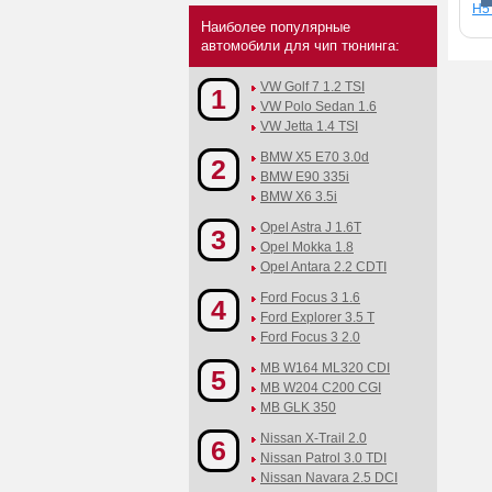
H5 
Наиболее популярные
автомобили для чип тюнинга:
VW Golf 7 1.2 TSI
1
VW Polo Sedan 1.6
VW Jetta 1.4 TSI
BMW X5 E70 3.0d
2
BMW E90 335i
BMW X6 3.5i
Opel Astra J 1.6T
3
Opel Mokka 1.8
Opel Antara 2.2 CDTI
Ford Focus 3 1.6
4
Ford Explorer 3.5 T
Ford Focus 3 2.0
MB W164 ML320 CDI
5
MB W204 C200 CGI
MB GLK 350
Nissan X-Trail 2.0
6
Nissan Patrol 3.0 TDI
Nissan Navara 2.5 DCI