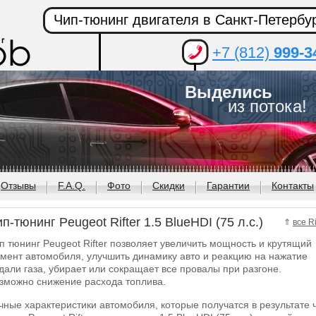
Чип-тюнинг двигателя в Санкт-Петербу
+7 (812)
999-3
Выделись
из потока!
Отзывы
F.A.Q.
Фото
Скидки
Гарантии
Контакты
п-тюнинг Peugeot Rifter 1.5 BlueHDI (75 л.с.)
⇑
все Ri
п тюнинг Peugeot Rifter позволяет увеличить мощность и крутящий
мент автомобиля, улучшить динамику авто и реакцию на нажатие
дали газа, убирает или сокращает все провалы при разгоне.
зможно снижение расхода топлива.
чные характеристики автомобиля, которые получатся в результате 