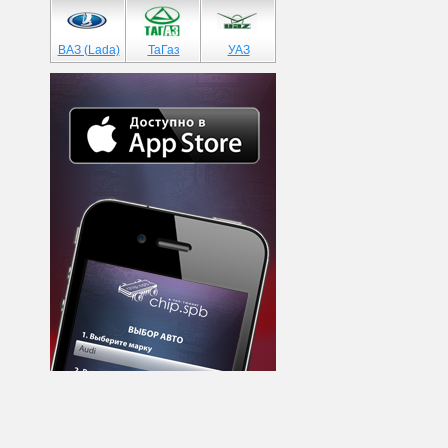
ВАЗ (Lada)
ТаГаз
УАЗ