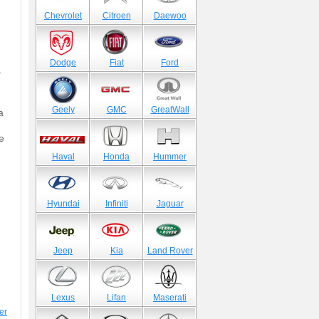
Chevrolet
Citroen
Daewoo
Dodge
Fiat
Ford
т
Geely
GMC
GreatWall
а
е
Haval
Honda
Hummer
Hyundai
Infiniti
Jaguar
Jeep
Kia
Land Rover
Lexus
Lifan
Maserati
er