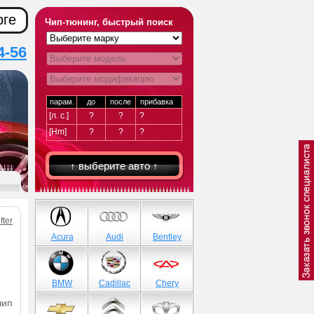
рге
Чип-тюнинг, быстрый поиск
4-56
парам.
до
после
прибавка
[л. с.]
?
?
?
[Hm]
?
?
?
↑ выберите авто ↑
fter
Acura
Audi
Bentley
BMW
Cadillac
Chery
чип