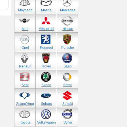
Maybach
Mazda
Mercedes
Mini
Mitsubishi
Nissan
Opel
Peugeot
Porsche
Renault
Rover
Saab
Seat
Skoda
Smart
SsangYong
Subaru
Suzuki
Toyota
Volkswagen
Volvo