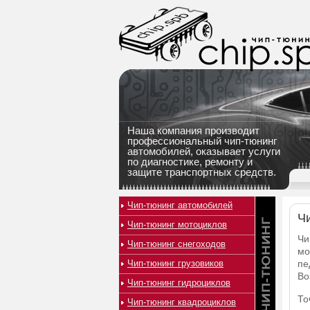
Наша компания производит
профессиональный чип-тюнинг
автомобилей, оказывает услуги
по диагностике, ремонту и
защите транспортных средств.
Чип-тюнинг автомобилей
Чи
Чип-тюнинг мотоциклов
Чи
Чип-тюнинг снегоходов
мо
Чип-тюнинг грузовиков
пе
Во
Чип-тюнинг гидроциклов
То
Чип-тюнинг квадроциклов