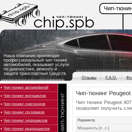
Чип-тюнин
Наша компания производит
профессиональный чип-тюнинг
автомобилей, оказывает услуги
по диагностике, ремонту и
защите транспортных средств.
Отзывы
F.A.Q.
Фо
Чип-тюнинг автомобилей
Чип-тюнинг Peugeot 
Чип-тюнинг мотоциклов
Чип тюнинг Peugeot 407 
Чип-тюнинг снегоходов
позволяет получить сл
Чип-тюнинг грузовиков
Чип-тюнинг гидроциклов
Параметр
Мощность [л. с.]
Чип-тюнинг квадроциклов