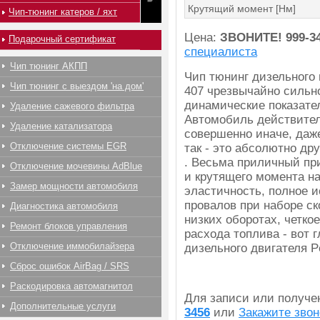
Крутящий момент [Нм]
Чип-тюнинг катеров / яхт
Цена:
ЗВОНИТЕ!
999-3
Подарочный сертификат
специалиста
Чип тюнинг АКПП
Чип тюнинг дизельного 
Чип тюнинг с выездом 'на дом'
407 чрезвычайно сильн
динамические показател
Удаление сажевого фильтра
Автомобиль действител
Удаление катализатора
совершенно иначе, даж
Отключение системы EGR
так - это абсолютно др
. Весьма приличный пр
Отключение мочевины AdBlue
и крутящего момента на
Замер мощности автомобиля
эластичность, полное 
провалов при наборе ск
Диагностика автомобиля
низких оборотах, четко
Ремонт блоков управления
расхода топлива - вот
Отключение иммобилайзера
дизельного двигателя P
Сброс ошибок AirBag / SRS
Раскодировка автомагнитол
Для записи или получ
Дополнительные услуги
3456
или
Закажите звон