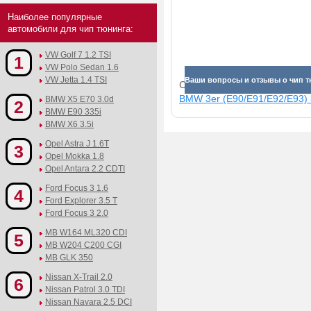
Наиболее популярные
автомобили для чип тюнинга:
VW Golf 7 1.2 TSI
1
VW Polo Sedan 1.6
VW Jetta 1.4 TSI
Ваши вопросы и отзывы о чип т
Смотрите прибавки для раз
BMW 3er (E90/E91/E92/E93) 3
BMW X5 E70 3.0d
2
BMW E90 335i
BMW X6 3.5i
Opel Astra J 1.6T
3
Opel Mokka 1.8
Opel Antara 2.2 CDTI
Ford Focus 3 1.6
4
Ford Explorer 3.5 T
Ford Focus 3 2.0
MB W164 ML320 CDI
5
MB W204 C200 CGI
MB GLK 350
Nissan X-Trail 2.0
6
Nissan Patrol 3.0 TDI
Nissan Navara 2.5 DCI