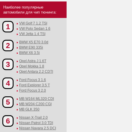
Наиболее популярные
автомобили для чип тюнинга:
VW Golf 7 1.2 TSI
1
VW Polo Sedan 1.6
VW Jetta 1.4 TSI
BMW X5 E70 3.0d
2
BMW E90 335i
BMW X6 3.5i
Opel Astra J 1.6T
3
Opel Mokka 1.8
Opel Antara 2.2 CDTI
Ford Focus 3 1.6
4
Ford Explorer 3.5 T
Ford Focus 3 2.0
MB W164 ML320 CDI
5
MB W204 C200 CGI
MB GLK 350
Nissan X-Trail 2.0
6
Nissan Patrol 3.0 TDI
Nissan Navara 2.5 DCI