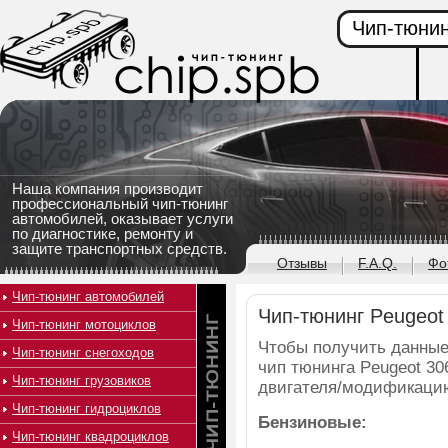
Чип-тюнин
Наша компания производит
профессиональный чип-тюнинг
автомобилей, оказывает услуги
по диагностике, ремонту и
защите транспортных средств.
Отзывы
F.A.Q.
Фо
Чип-тюнинг автомобилей
Чип-тюнинг Peugeot
Чип-тюнинг мотоциклов
Чтобы получить данные
Чип-тюнинг снегоходов
чип тюнинга Peugeot 30
Чип-тюнинг грузовиков
двигателя/модификаци
Чип-тюнинг гидроциклов
Бензиновые:
Чип-тюнинг квадроциклов