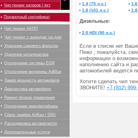
1.4 (75 л.с.)
1.6
Чип-тюнинг катеров / яхт
1.8 (101 л.с.)
1.8
Подарочный сертификат
Дизельные:
Чип тюнинг АКПП
2.0 HDI (90 л.с.)
Чип тюнинг с выездом 'на дом'
Если в списке нет Ва
Удаление сажевого фильтра
Пежо , пожалуйста, свя
Удаление катализатора
информации о возможно
Отключение системы EGR
наполнению сайта и ра
автомобилей ведется п
Отключение мочевины AdBlue
Замер мощности автомобиля
Хотите сделать чип тюн
ЗВОНИТЕ!
+7 (812) 999
Диагностика автомобиля
Ремонт блоков управления
Отключение иммобилайзера
Сброс ошибок AirBag / SRS
Раскодировка автомагнитол
Дополнительные услуги