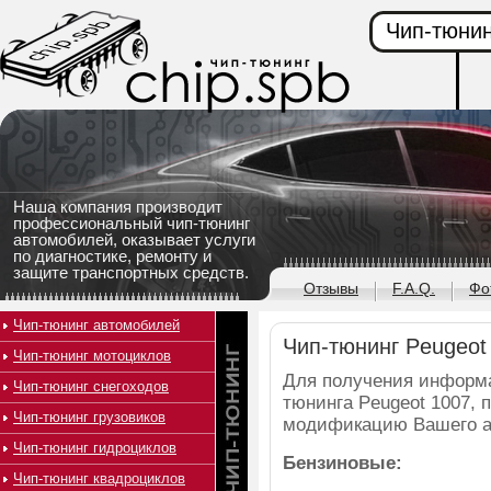
Чип-тюнин
Наша компания производит
профессиональный чип-тюнинг
автомобилей, оказывает услуги
по диагностике, ремонту и
защите транспортных средств.
Отзывы
F.A.Q.
Фо
Чип-тюнинг автомобилей
Чип-тюнинг Peugeot
Чип-тюнинг мотоциклов
Для получения информа
Чип-тюнинг снегоходов
тюнинга Peugeot 1007, 
Чип-тюнинг грузовиков
модификацию Вашего а
Чип-тюнинг гидроциклов
Бензиновые:
Чип-тюнинг квадроциклов