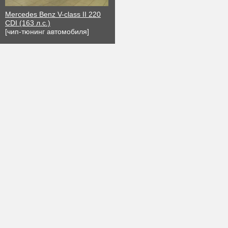
Mercedes Benz V-class II 220
CDI (163 л.с.)
[чип-тюнинг автомобиля]