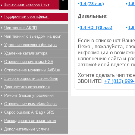
1.4 (73 л.с.)
1.6
Чип-тюнинг катеров / яхт
Дизельные:
Подарочный сертификат
1.4 HDI (70 л.с.)
1.6
Чип тюнинг АКПП
Чип тюнинг с выездом 'на дом'
Если в списке нет Ва
Удаление сажевого фильтра
Пежо , пожалуйста, свя
информации о возможно
Удаление катализатора
наполнению сайта и ра
Отключение системы EGR
автомобилей ведется п
Отключение мочевины AdBlue
Хотите сделать чип тюн
Замер мощности автомобиля
ЗВОНИТЕ!
+7 (812) 999
Диагностика автомобиля
Ремонт блоков управления
Отключение иммобилайзера
Сброс ошибок AirBag / SRS
Раскодировка автомагнитол
Дополнительные услуги