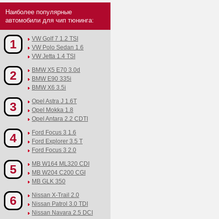
Наиболее популярные
автомобили для чип тюнинга:
VW Golf 7 1.2 TSI
1
VW Polo Sedan 1.6
VW Jetta 1.4 TSI
BMW X5 E70 3.0d
2
BMW E90 335i
BMW X6 3.5i
Opel Astra J 1.6T
3
Opel Mokka 1.8
Opel Antara 2.2 CDTI
Ford Focus 3 1.6
4
Ford Explorer 3.5 T
Ford Focus 3 2.0
MB W164 ML320 CDI
5
MB W204 C200 CGI
MB GLK 350
Nissan X-Trail 2.0
6
Nissan Patrol 3.0 TDI
Nissan Navara 2.5 DCI