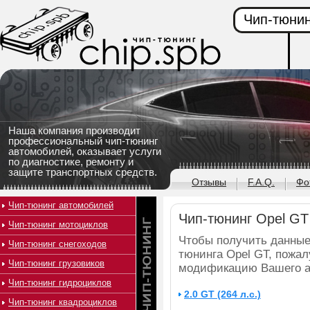
Чип-тюнин
Наша компания производит
профессиональный чип-тюнинг
автомобилей, оказывает услуги
по диагностике, ремонту и
защите транспортных средств.
Отзывы
F.A.Q.
Фо
Чип-тюнинг автомобилей
Чип-тюнинг Opel GT
Чип-тюнинг мотоциклов
Чтобы получить данные
Чип-тюнинг снегоходов
тюнинга Opel GT, пожал
Чип-тюнинг грузовиков
модификацию Вашего а
Чип-тюнинг гидроциклов
2.0 GT (264 л.с.)
Чип-тюнинг квадроциклов