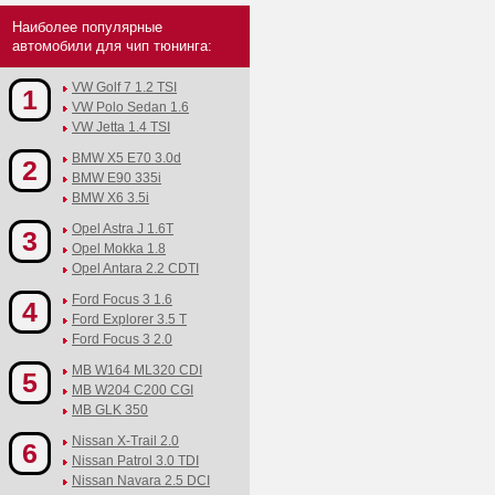
Наиболее популярные
автомобили для чип тюнинга:
VW Golf 7 1.2 TSI
1
VW Polo Sedan 1.6
VW Jetta 1.4 TSI
BMW X5 E70 3.0d
2
BMW E90 335i
BMW X6 3.5i
Opel Astra J 1.6T
3
Opel Mokka 1.8
Opel Antara 2.2 CDTI
Ford Focus 3 1.6
4
Ford Explorer 3.5 T
Ford Focus 3 2.0
MB W164 ML320 CDI
5
MB W204 C200 CGI
MB GLK 350
Nissan X-Trail 2.0
6
Nissan Patrol 3.0 TDI
Nissan Navara 2.5 DCI