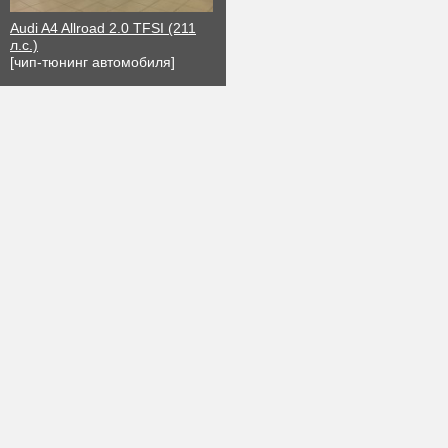
Audi A4 Allroad 2.0 TFSI (211
л.с.)
[чип-тюнинг автомобиля]