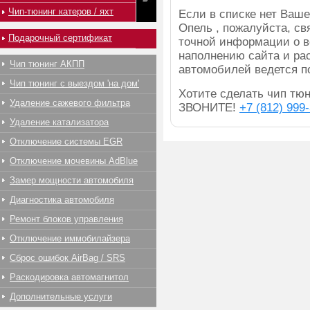
Чип-тюнинг катеров / яхт
Если в списке нет Ва
Опель , пожалуйста, св
Подарочный сертификат
точной информации о в
наполнению сайта и ра
Чип тюнинг АКПП
автомобилей ведется п
Чип тюнинг с выездом 'на дом'
Хотите сделать чип тюн
Удаление сажевого фильтра
ЗВОНИТЕ!
+7 (812) 999
Удаление катализатора
Отключение системы EGR
Отключение мочевины AdBlue
Замер мощности автомобиля
Диагностика автомобиля
Ремонт блоков управления
Отключение иммобилайзера
Сброс ошибок AirBag / SRS
Раскодировка автомагнитол
Дополнительные услуги