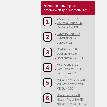
Наиболее популярные
автомобили для чип тюнинга:
VW Golf 7 1.2 TSI
1
VW Polo Sedan 1.6
VW Jetta 1.4 TSI
BMW X5 E70 3.0d
2
BMW E90 335i
BMW X6 3.5i
Opel Astra J 1.6T
3
Opel Mokka 1.8
Opel Antara 2.2 CDTI
Ford Focus 3 1.6
4
Ford Explorer 3.5 T
Ford Focus 3 2.0
MB W164 ML320 CDI
5
MB W204 C200 CGI
MB GLK 350
Nissan X-Trail 2.0
6
Nissan Patrol 3.0 TDI
Nissan Navara 2.5 DCI