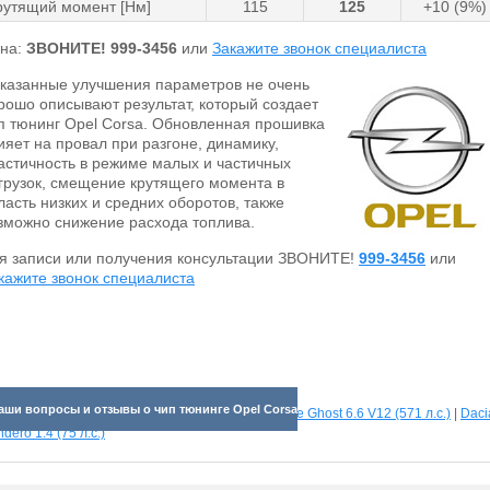
рутящий момент [Нм]
115
125
+10 (9%)
на:
ЗВОНИТЕ!
999-3456
или
Закажите звонок специалиста
казанные улучшения параметров не очень
рошо описывают результат, который создает
п тюнинг Opel Corsa. Обновленная прошивка
ияет на провал при разгоне, динамику,
астичность в режиме малых и частичных
грузок, смещение крутящего момента в
ласть низких и средних оборотов, также
зможно снижение расхода топлива.
я записи или получения консультации ЗВОНИТЕ!
999-3456
или
кажите звонок специалиста
аши вопросы и отзывы о чип тюнинге Opel Corsa
отрите прибавки для разных машин:
Rolls Royce Ghost 6.6 V12 (571 л.с.)
|
Daci
dero 1.4 (75 л.с.)