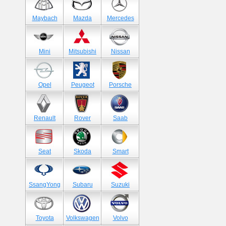
Maybach
Mazda
Mercedes
Mini
Mitsubishi
Nissan
Opel
Peugeot
Porsche
Renault
Rover
Saab
Seat
Skoda
Smart
SsangYong
Subaru
Suzuki
Toyota
Volkswagen
Volvo