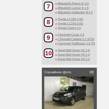
Mitsubishi Pajero IV 3.0
7
Mitsubishi Lancer X 1.8
Mitsubishi Outlander III 2.4
Toyota LC200 4.5D
8
Toyota LC150 3.0D
Toyota Camry 2.4
Chevrolet Cruze 1.8
9
Chevrolet Captiva 2.2 VCDI
Chevrolet Trailblazer 2.8 TD
Great Wall Hover H2 2.0
10
Great Wall Hover H5 2.4
Great Wall Hover H3 2.0
Случайное фото