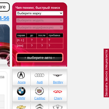
рге
Чип-тюнинг, быстрый поиск
4-56
парам.
до
после
прибавка
[л. с.]
?
?
?
[Hm]
?
?
?
↑ выберите авто ↑
rsa
Acura
Audi
Bentley
BMW
Cadillac
Chery