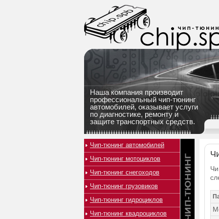
Наша компания производит
профессиональный чип-тюнинг
автомобилей, оказывает услуги
по диагностике, ремонту и
защите транспортных средств.
Чип-тюнинг автомобилей
Чи
Чип-тюнинг мотоциклов
Чи
Чип-тюнинг снегоходов
сл
Чип-тюнинг грузовиков
П
Чип-тюнинг гидроциклов
М
Чип-тюнинг квадроциклов