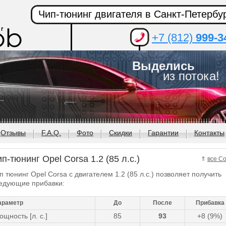
Чип-тюнинг двигателя в Санкт-Петербу
+7 (812)
999-3
Выделись
из потока!
Отзывы
F.A.Q.
Фото
Скидки
Гарантии
Контакты
п-тюнинг Opel Corsa 1.2 (85 л.с.)
⇑
все Co
п тюнинг Opel Corsa с двигателем 1.2 (85 л.с.) позволяет получить
едующие прибавки:
араметр
До
После
Прибавка
ощность [л. с.]
85
93
+8 (9%)