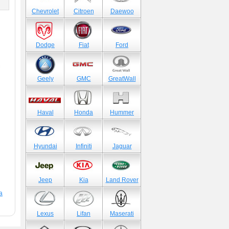
Chevrolet
Citroen
Daewoo
Dodge
Fiat
Ford
Geely
GMC
GreatWall
Haval
Honda
Hummer
Hyundai
Infiniti
Jaguar
Jeep
Kia
Land Rover
a
Lexus
Lifan
Maserati