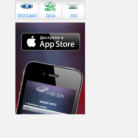
ВАЗ (Lada)
ТаГаз
УАЗ