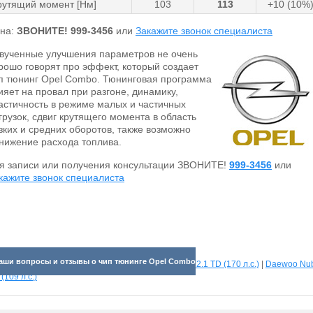
рутящий момент [Нм]
103
113
+10 (10%
на:
ЗВОНИТЕ!
999-3456
или
Закажите звонок специалиста
вученные улучшения параметров не очень
рошо говорят про эффект, который создает
п тюнинг Opel Combo. Тюнинговая программа
ияет на провал при разгоне, динамику,
астичность в режиме малых и частичных
грузок, сдвиг крутящего момента в область
зких и средних оборотов, также возможно
нижение расхода топлива.
я записи или получения консультации ЗВОНИТЕ!
999-3456
или
кажите звонок специалиста
аши вопросы и отзывы о чип тюнинге Opel Combo
отрите прибавки для разных машин:
Infiniti QX30 2.1 TD (170 л.с.)
|
Daewoo Nub
 (109 л.с.)