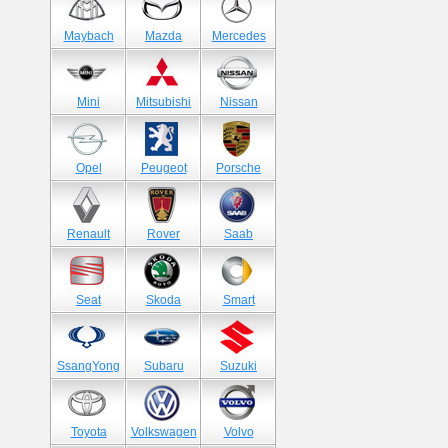
Maybach
Mazda
Mercedes
Mini
Mitsubishi
Nissan
Opel
Peugeot
Porsche
Renault
Rover
Saab
Seat
Skoda
Smart
SsangYong
Subaru
Suzuki
Toyota
Volkswagen
Volvo