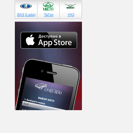
ВАЗ (Lada)
ТаГаз
УАЗ