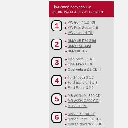
Наиболее популярные
автомобили для чип тюнинга:
VW Golf 7 1.2 TSI
1
VW Polo Sedan 1.6
VW Jetta 1.4 TSI
BMW X5 E70 3.0d
2
BMW E90 335i
BMW X6 3.5i
Opel Astra J 1.6T
3
Opel Mokka 1.8
Opel Antara 2.2 CDTI
Ford Focus 3 1.6
4
Ford Explorer 3.5 T
Ford Focus 3 2.0
MB W164 ML320 CDI
5
MB W204 C200 CGI
MB GLK 350
Nissan X-Trail 2.0
6
Nissan Patrol 3.0 TDI
Nissan Navara 2.5 DCI