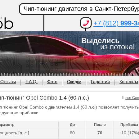
Чип-тюнинг двигателя в Санкт-Петербу
+7 (812)
999-3
Выделись
из потока!
Отзывы
F.A.Q.
Фото
Скидки
Гарантии
Контакты
п-тюнинг Opel Combo 1.4 (60 л.с.)
⇑
все Co
п тюнинг Opel Combo с двигателем 1.4 (60 л.с.) позволяет получить
едующие прибавки:
араметр
До
После
Прибавка
ощность [л. с.]
60
70
+10 (17%