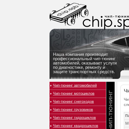
Наша компания производит
профессиональный чип-тюнинг
автомобилей, оказывает услуги
по диагностике, ремонту и
защите транспортных средств.
Чип-тюнинг автомобилей
Чи
Чип-тюнинг мотоциклов
Чи
Чип-тюнинг снегоходов
сл
Чип-тюнинг грузовиков
П
Чип-тюнинг гидроциклов
М
Чип-тюнинг квадроциклов