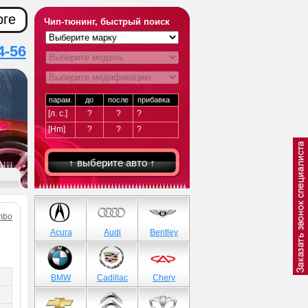
рге
Чип-тюнинг, быстрый поиск
4-56
парам.
до
после
прибавка
[л. с.]
?
?
?
[Hm]
?
?
?
↑ выберите авто ↑
mbo
Acura
Audi
Bentley
BMW
Cadillac
Chery
)