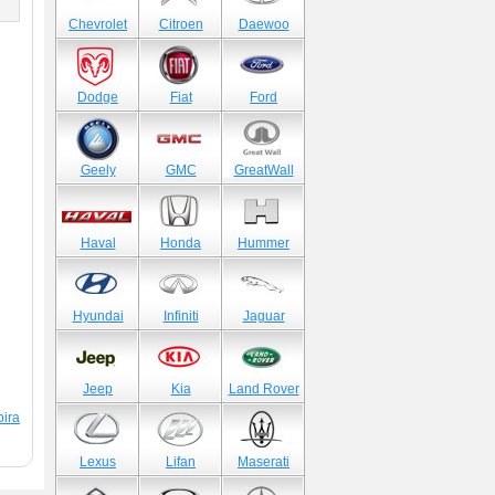
)
Chevrolet
Citroen
Daewoo
Dodge
Fiat
Ford
Geely
GMC
GreatWall
Haval
Honda
Hummer
Hyundai
Infiniti
Jaguar
Jeep
Kia
Land Rover
ira
Lexus
Lifan
Maserati