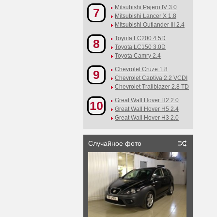
Mitsubishi Pajero IV 3.0
7
Mitsubishi Lancer X 1.8
Mitsubishi Outlander III 2.4
Toyota LC200 4.5D
8
Toyota LC150 3.0D
Toyota Camry 2.4
Chevrolet Cruze 1.8
9
Chevrolet Captiva 2.2 VCDI
Chevrolet Trailblazer 2.8 TD
Great Wall Hover H2 2.0
10
Great Wall Hover H5 2.4
Great Wall Hover H3 2.0
Случайное фото