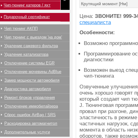
Крутящий момент [Нм]
Чип-тюнинг катеров / яхт
Цена:
ЗВОНИТЕ!
999-3
Подарочный сертификат
специалиста
Чип тюнинг АКПП
Особенности:
Чип тюнинг с выездом 'на дом'
Возможно программно
Удаление сажевого фильтра
Программирование ос
Удаление катализатора
диагностики
Отключение системы EGR
Возможен выезд спец
Отключение мочевины AdBlue
чип-тюнинга
Замер мощности автомобиля
Озвученные улучшения
Диагностика автомобиля
очень хорошо говорят п
Ремонт блоков управления
который создает чип тю
J. Тюнинговая программ
Отключение иммобилайзера
провал при разгоне, ди
Сброс ошибок AirBag / SRS
эластичность в режиме
частичных нагрузок, сд
Раскодировка автомагнитол
момента в область низк
Дополнительные услуги
оборотов, также возмож