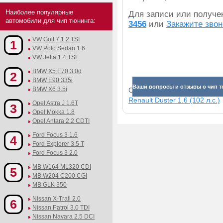
Наиболее популярные
Для записи или получ
автомобили для чип тюнинга:
3456
или
Закажите звон
VW Golf 7 1.2 TSI
1
VW Polo Sedan 1.6
VW Jetta 1.4 TSI
BMW X5 E70 3.0d
2
BMW E90 335i
Ваши вопросы и отзывы о чип тю
BMW X6 3.5i
Смотрите прибавки для раз
Renault Duster 1.6 (102 л.с.)
Opel Astra J 1.6T
3
Opel Mokka 1.8
Opel Antara 2.2 CDTI
Ford Focus 3 1.6
4
Ford Explorer 3.5 T
Ford Focus 3 2.0
MB W164 ML320 CDI
5
MB W204 C200 CGI
MB GLK 350
Nissan X-Trail 2.0
6
Nissan Patrol 3.0 TDI
Nissan Navara 2.5 DCI