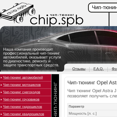
Чип-тюнин
Наша компания производит
профессиональный чип-тюнинг
автомобилей, оказывает услуги
по диагностике, ремонту и
защите транспортных средств.
Отзывы
F.A.Q.
Фо
Чип-тюнинг автомобилей
Чип-тюнинг Opel Astr
Чип-тюнинг мотоциклов
Чип тюнинг Opel Astra J
Чип-тюнинг снегоходов
позволяет получить сл
Чип-тюнинг грузовиков
Чип-тюнинг гидроциклов
Параметр
Мощность [л. с.]
Чип-тюнинг квадроциклов