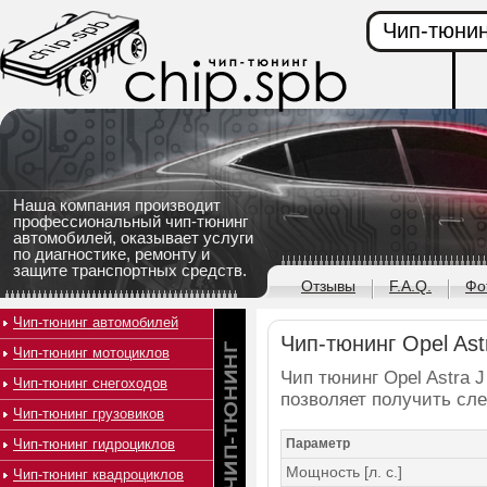
Чип-тюнин
Наша компания производит
профессиональный чип-тюнинг
автомобилей, оказывает услуги
по диагностике, ремонту и
защите транспортных средств.
Отзывы
F.A.Q.
Фо
Чип-тюнинг автомобилей
Чип-тюнинг Opel Astr
Чип-тюнинг мотоциклов
Чип тюнинг Opel Astra J
Чип-тюнинг снегоходов
позволяет получить сл
Чип-тюнинг грузовиков
Чип-тюнинг гидроциклов
Параметр
Мощность [л. с.]
Чип-тюнинг квадроциклов