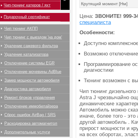
Крутящий момент [Нм]
Чип-тюнинг катеров / яхт
Цена:
ЗВОНИТЕ!
999-3
Подарочный сертификат
специалиста
Чип тюнинг АКПП
Особенности:
Чип тюнинг с выездом 'на дом'
Доступно комплексно
Удаление сажевого фильтра
Возможно отключение
Удаление катализатора
Отключение системы EGR
Программирование ос
диагностики
Отключение мочевины AdBlue
Тюнинг возможен с вы
Замер мощности автомобиля
Диагностика автомобиля
Чип тюнинг дизельного 
Astra J чрезвычайно о
Ремонт блоков управления
динамические характер
Отключение иммобилайзера
Автомобиль можно сказ
Сброс ошибок AirBag / SRS
иначе, более того - эт
другой автомобиль . К
Раскодировка автомагнитол
прирост мощности и кр
Дополнительные услуги
на всех оборотах, элас