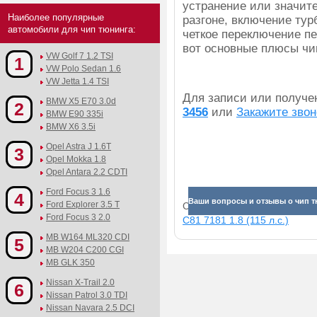
устранение или значит
Наиболее популярные
разгоне, включение тур
автомобили для чип тюнинга:
четкое переключение пе
вот основные плюсы чип
VW Golf 7 1.2 TSI
1
VW Polo Sedan 1.6
VW Jetta 1.4 TSI
Для записи или получ
BMW X5 E70 3.0d
2
3456
или
Закажите звон
BMW E90 335i
BMW X6 3.5i
Opel Astra J 1.6T
3
Opel Mokka 1.8
Opel Antara 2.2 CDTI
Ford Focus 3 1.6
4
Ваши вопросы и отзывы о чип тю
Ford Explorer 3.5 T
Смотрите прибавки для раз
Ford Focus 3 2.0
C81 7181 1.8 (115 л.с.)
MB W164 ML320 CDI
5
MB W204 C200 CGI
MB GLK 350
Nissan X-Trail 2.0
6
Nissan Patrol 3.0 TDI
Nissan Navara 2.5 DCI