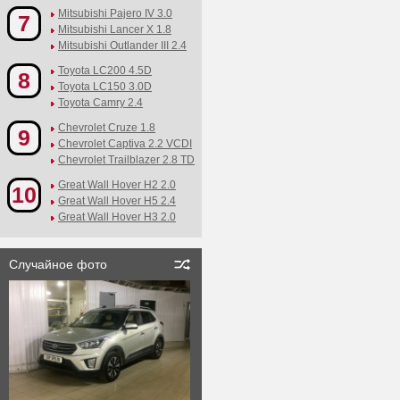
Mitsubishi Pajero IV 3.0
7
Mitsubishi Lancer X 1.8
Mitsubishi Outlander III 2.4
Toyota LC200 4.5D
8
Toyota LC150 3.0D
Toyota Camry 2.4
Chevrolet Cruze 1.8
9
Chevrolet Captiva 2.2 VCDI
Chevrolet Trailblazer 2.8 TD
Great Wall Hover H2 2.0
10
Great Wall Hover H5 2.4
Great Wall Hover H3 2.0
Случайное фото